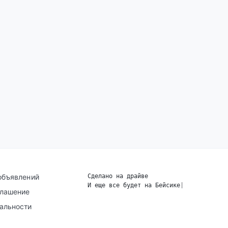
объявлений
Сделано на драйве
И еще все будет на Бейсике
|
глашение
альности