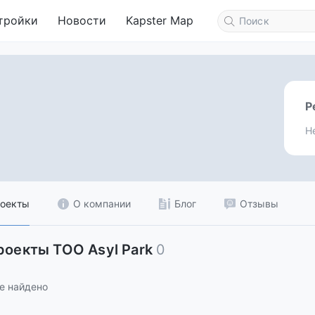
тройки
Новости
Kapster Map
Р
Н
оекты
О компании
Блог
Отзывы
роекты ТОО Asyl Park
0
е найдено