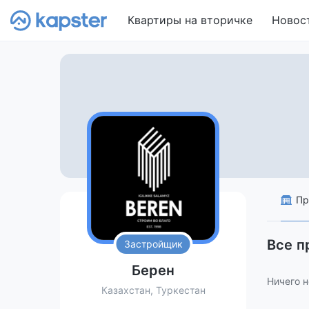
Квартиры на вторичке
Новос
Пр
Все п
Застройщик
Берен
Ничего н
Казахстан, Туркестан