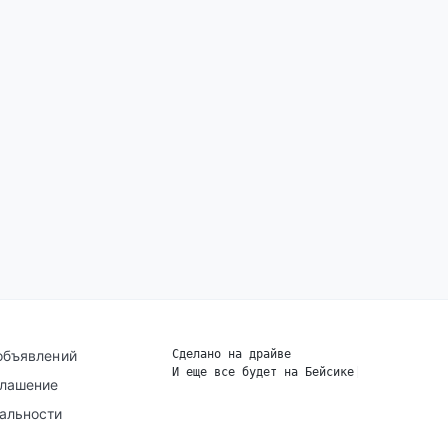
объявлений
Сделано на драйве
И еще все будет на Бейсике
|
глашение
альности