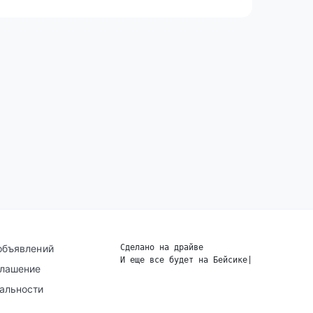
объявлений
Сделано на драйве
И еще все будет на Бейсике
|
глашение
альности