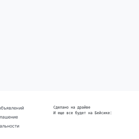
объявлений
Сделано на драйве
И еще все будет на Бейсике
|
глашение
альности