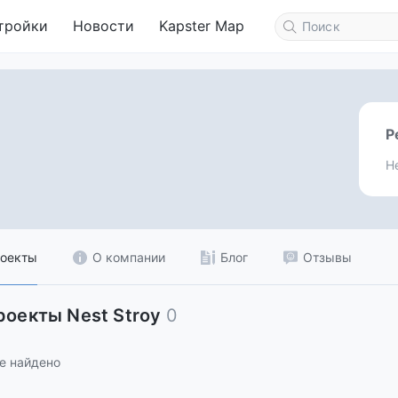
тройки
Новости
Kapster Map
Р
Н
оекты
О компании
Блог
Отзывы
роекты Nеst Strоу
0
е найдено