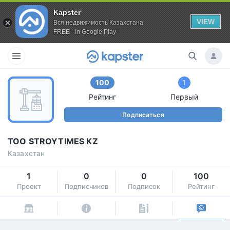
Kapster
VIEW
Вся недвижимость Казахстана
FREE - In Google Play
100
1
Рейтинг
Первый
Подписаться
ТОО STROYTIMES KZ
Казахстан
1
0
0
100
Проект
Подписчиков
Подписок
Рейтинг