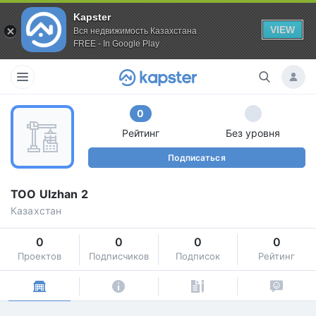
Kapster
VIEW
Вся недвижимость Казахстана
FREE - In Google Play
0
Рейтинг
Без уровня
Подписаться
ТОО Ulzhan 2
Казахстан
0
0
0
0
Проектов
Подписчиков
Подписок
Рейтинг