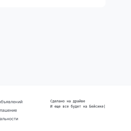
объявлений
Сделано на драйве
И еще все будет на Бейсике
|
глашение
альности