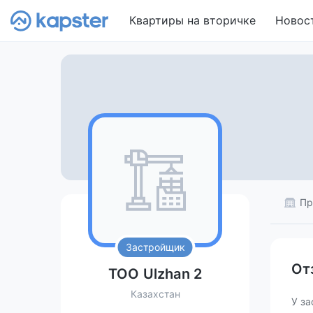
Квартиры на вторичке
Новос
Пр
Застройщик
От
ТОО Ulzhan 2
Казахстан
У за