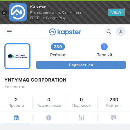
Kapster
VIEW
Вся недвижимость Казахстана
FREE - In Google Play
230
1
Рейтинг
Первый
Подписаться
YNTYMAQ CORPORATION
Казахстан
2
0
0
230
Проекта
Подписчиков
Подписок
Рейтинг