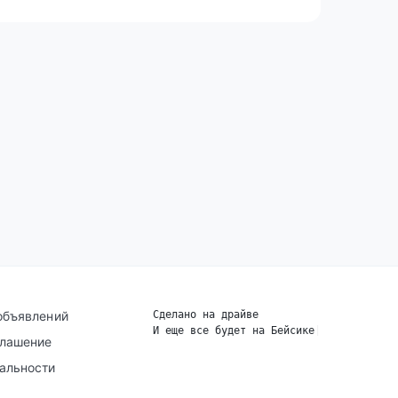
объявлений
Сделано на драйве
И еще все будет на Бейсике
|
глашение
альности