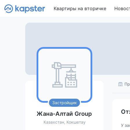
Квартиры на вторичке
Новос
Пр
Застройщик
От
Жана-Алтай Group
Казахстан, Кокшетау
У за