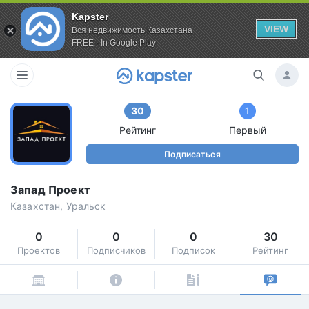
Kapster
VIEW
Вся недвижимость Казахстана
FREE - In Google Play
30
1
Рейтинг
Первый
Подписаться
Запад Проект
Казахстан, Уральск
0
0
0
30
Проектов
Подписчиков
Подписок
Рейтинг