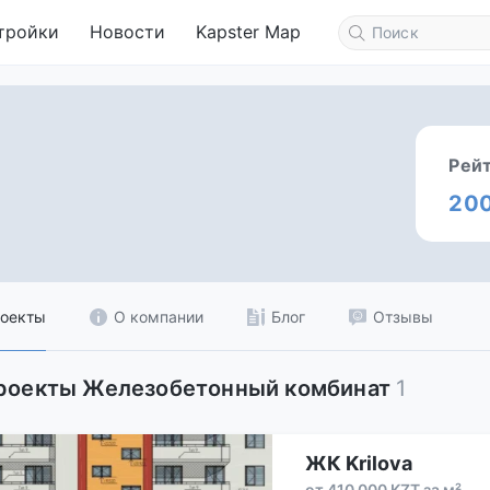
тройки
Новости
Kapster Map
Рей
20
оекты
О компании
Блог
Отзывы
роекты Железобетонный комбинат
1
ЖК Krilova
от 410 000 KZT за м²