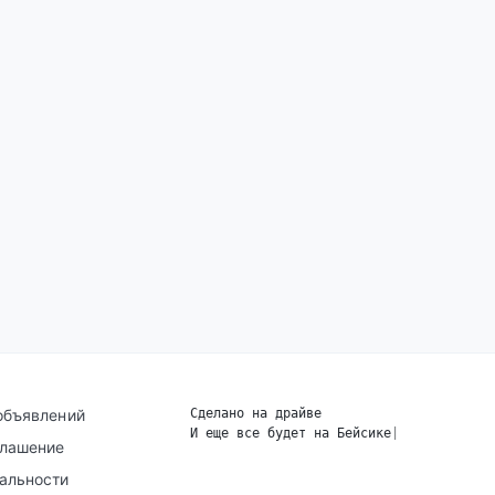
объявлений
Сделано на драйве
И еще все будет на Бейсике
|
глашение
альности