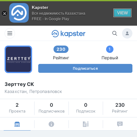
Kapster
VIEW
Вся недвижимость Казахстана
FREE - In Google Play
230
1
Рейтинг
Первый
Подписаться
Зерттеу СК
Казахстан, Петропавловск
2
0
0
230
Проекта
Подписчиков
Подписок
Рейтинг