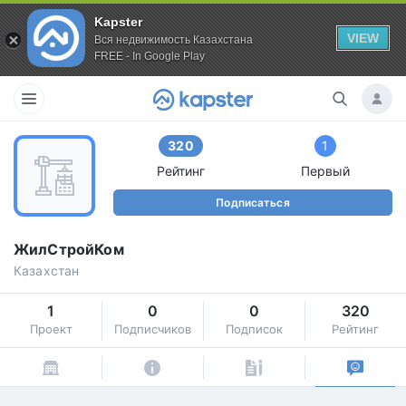
Kapster
VIEW
Вся недвижимость Казахстана
FREE - In Google Play
320
1
Рейтинг
Первый
Подписаться
ЖилСтройКом
Казахстан
1
0
0
320
Проект
Подписчиков
Подписок
Рейтинг