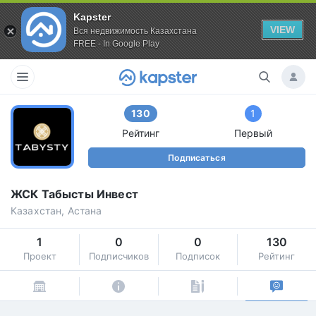
Kapster
VIEW
Вся недвижимость Казахстана
FREE - In Google Play
130
1
Рейтинг
Первый
Подписаться
ЖСК Табысты Инвест
Казахстан, Астана
1
0
0
130
Проект
Подписчиков
Подписок
Рейтинг