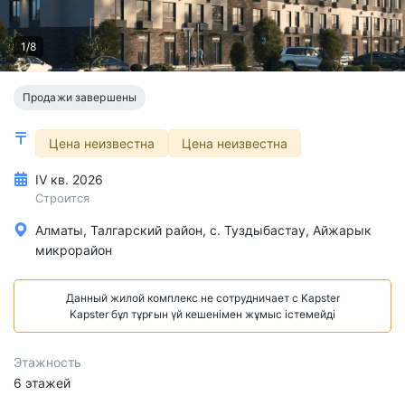
1/8
Продажи завершены
Цена неизвестна
Цена неизвестна
IV кв. 2026
Строится
Алматы, Талгарский район, с. Туздыбастаy, Айжарык
микрорайон
Данный жилой комплекс не сотрудничает с Kapster
Kapster бұл тұрғын үй кешенімен жұмыс істемейді
Этажность
6 этажей