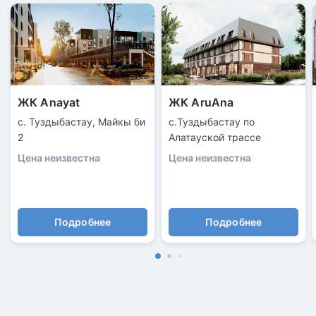
ЖК Anayat
ЖК AruAna
с. Туздыбастау, Майкы би
с.Туздыбастау по
2
Алатауской трассе
Цена неизвестна
Цена неизвестна
Подробнее
Подробнее