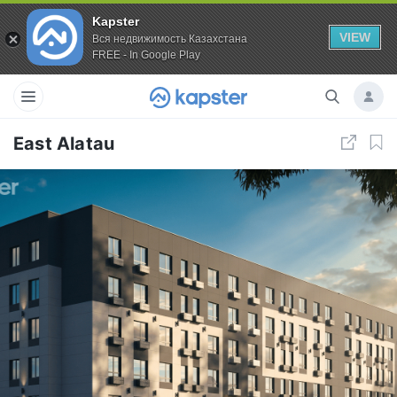
Kapster
VIEW
Вся недвижимость Казахстана
FREE - In Google Play
East Alatau