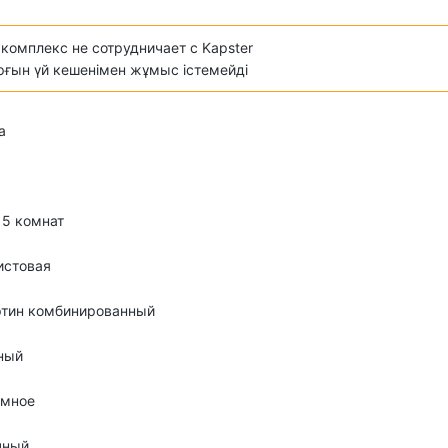
комплекс не сотрудничает с Kapster
ұрғын үй кешенімен жұмыс істемейді
а
о 5 комнат
истовая
ртин комбинированный
ный
омное
чный