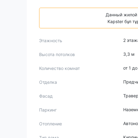
Данный жилой 
Kapster бұл т
2 этаж
Этажность
3,3 м
Высота потолков
от 1 д
Количество комнат
Предч
Отделка
Траве
Фасад
Назем
Паркинг
Автон
Отопление
Кирпи
Тип дома