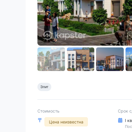
Элит
Стоимость
Срок 
I к
Цена неизвестна
Пос