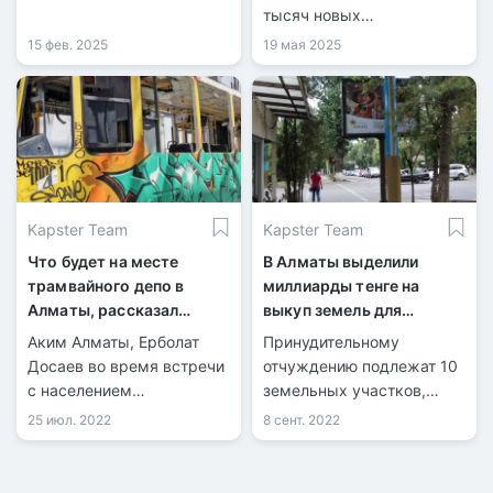
Есентай.
тысяч новых
светильников. Работы
15 фев. 2025
19 мая 2025
продолжаются в парках,
на тротуарах и ключевых
улицах — всё ради
безопасности и комфорта
горожан.
Kapster Team
Kapster Team
Что будет на месте
В Алматы выделили
трамвайного депо в
миллиарды тенге на
Алматы, рассказал
выкуп земель для
Досаев
госнужд
Аким Алматы, Ерболат
Принудительному
Досаев во время встречи
отчуждению подлежат 10
с населением
земельных участков,
Алмалинского района
расположенных в
25 июл. 2022
8 сент. 2022
рассказал, что будет на
историческом центре
месте трамвайного депо в
города
Алматы