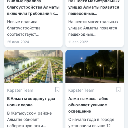
В новые правила
На шести магистральных
благоустройства Алматы
улицах Алматы появятся
включили требования к
пешеходные
стройплощадкам
пространства
Новые правила
На шести магистральных
благоустройства
улицах Алматы появятся
соответствуют
пешеходные
потребностям города и
пространства, сообщил на
25 июл. 2024
11 авг. 2022
реализуют идеи
встрече с жителями
республиканской акции
Ауэзовского района
«Таза Қазақстан».
города глава мегаполиса
Ерболат Досаев. Также он
рассказал о планах по
благоустройству
общественных
Kapster Team
Kapster Team
пространств в районе.
В Алматы создадут два
Алматы масштабно
новых парка
обновляет уличное
освещение
В Жетысуском районе
Алматы обновят
С начала года в городе
набережную реки
установили свыше 12