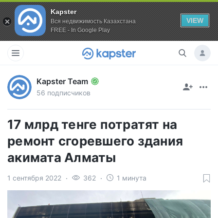
Kapster
VIEW
Вся недвижимость Казахстана
FREE - In Google Play
Kapster Team
56 подписчиков
17 млрд тенге потратят на
ремонт сгоревшего здания
акимата Алматы
1 сентября 2022
362
1 минута