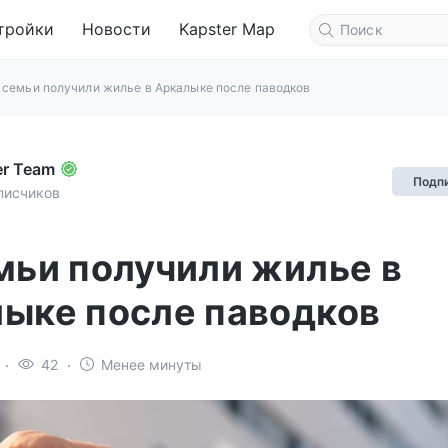
тройки
Новости
Kapster Map
 семьи получили жилье в Аркалыке после паводков
er Team
Подп
писчиков
мьи получили жилье в
ыке после паводков
42
Менее минуты