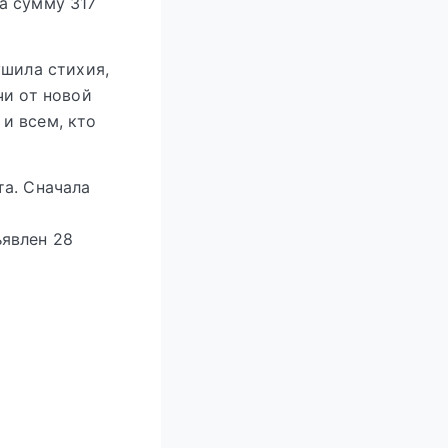
а сумму 317
ушила стихия,
чи от новой
и всем, кто
та. Сначала
явлен 28