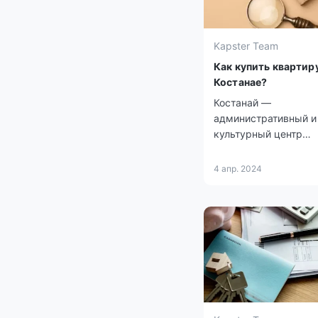
Kapster Team
Как купить квартиру
Костанае?
Костанай —
административный и
культурный центр
Костанайской област
расположен в се­вер
4 апр. 2024
части Республики Ка
на берегу реки Тобол