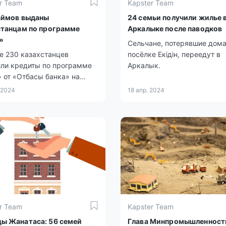
r Team
Kapster Team
аймов выданы
24 семьи получили жилье 
станцам по программе
Аркалыке после паводков
»
Сельчане, потерявшие дома
е 230 казахстанцев
посёлке Екідін, переедут в
или кредиты по программе
Аркалык.
 от «Отбасы банка» на
у первичного жилья.
 2024
18 апр. 2024
r Team
Kapster Team
ы Жанатаса: 56 семей
Глава Минпромышленност