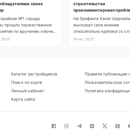
 обладателями своих
строительства
ир
прокомментировал пробл
точечной застройки
рорайоне №1 города
На брифинге Канат Шарлап
ас прошло торжественное
высказал свое мнение
риятие по вручению ключей
относительно критики со с
квартир, расположенных в
депутата, Андрея Лукина, о
. 2023
16 окт. 2023
струированном жилом
неконтролируемой передач
земель акиматами в стране
Каталог застройщиков
Правила публикации 
Поиск по карте
Пользовательское со
Личный кабинет
Политика конфиденци
Карта сайта