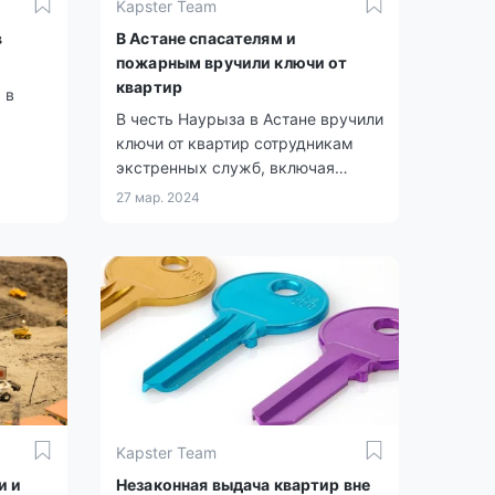
Kapster Team
в
В Астане спасателям и
пожарным вручили ключи от
квартир
 в
В честь Наурыза в Астане вручили
ключи от квартир сотрудникам
экстренных служб, включая
пожарных, спасателей и
27 мар. 2024
командиров отделений Службы
пожаротушения и аварийно-
спасательных работ.
Kapster Team
и и
Незаконная выдача квартир вне