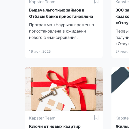
Kapster Team
Kapste
Выдача льготных займов в
300 з
Отбасы банке приостановлена
казах
«Отау
Программа «Наурыз» временно
приостановлена в ожидании
Первы
нового финансирования.
получ
«Отау»
покупк
19 июн. 2025
27 июн.
Kapster Team
Kapste
Ключи от новых квартир
Жильц