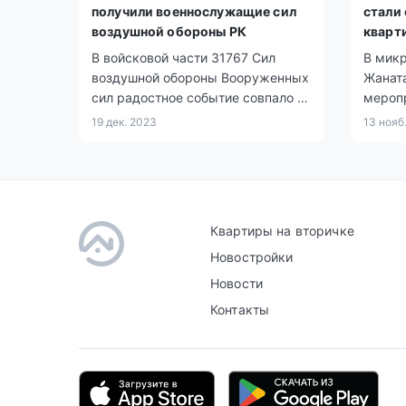
получили военнослужащие сил
стали
воздушной обороны РК
кварт
В войсковой части 31767 Сил
В мик
воздушной обороны Вооруженных
Жанат
сил радостное событие совпало с
мероп
празднованием Дня
от 56 
19 дек. 2023
13 нояб
Независимости.
рекон
доме.
Квартиры на вторичке
Новостройки
Новости
Контакты