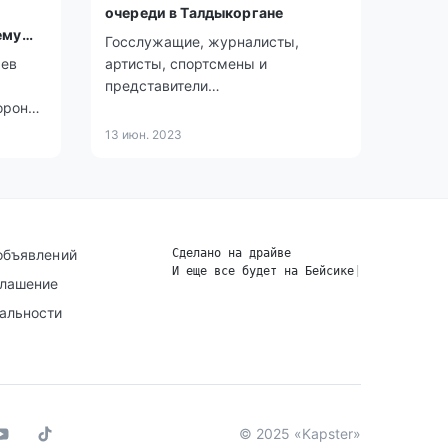
очереди в Талдыкоргане
ему
Госслужащие, журналисты,
аев
артисты, спортсмены и
представители
тороны
правоохранительных органов
нарушили незаконно получили
13 июн. 2023
е
жильё вне очереди сообщил
.
Бейбит Исабаев.
объявлений
Сделано на драйве
И еще все будет на Бейсике
|
глашение
альности
© 2025 «Kapster»