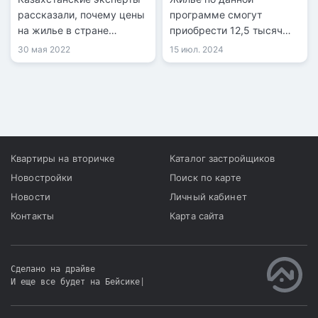
рассказали, почему цены
программе смогут
на жилье в стране
приобрести 12,5 тысяч
продолжают расти, при
казахстанцев.
30 мая 2022
15 июл. 2024
том что продажи квартир
значительно упали,
передает корреспондент
Tengrinews.kz.
Квартиры на вторичке
Каталог застройщиков
Новостройки
Поиск по карте
Новости
Личный кабинет
Контакты
Карта сайта
Сделано на драйве
И еще все будет на Бейсике
|