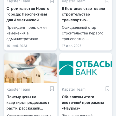
Kapster Team
Kapster Team
Строительство Нового
В Костанае стартовало
Города: Перспективы
строительство
для Алматинской
транспортно-
Области
логистического центра
Президент предложил
Официальный старт
«Тобыл»
изменения в
строительства первого
административно-
транспортно-
территориальной
логистического
16 нояб. 2023
17 июл. 2025
структуре Алматинской
комплекса «Тобыл» на
области, согласно
севере Казахстана
которым село Жетыген в
состоялся в Костанае.
Илийском районе будет
повышено в статусе до
города областного
значения.
Kapster Team
Kapster Team
Почему цены на
Объявлены итоги
квартиры продолжают
ипотечной программы
расти, рассказали
«Наурыз»
казахстанские эксперты
Казахстанские эксперты
Жилье по данной