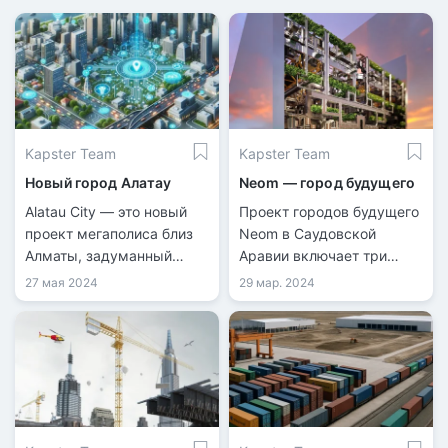
Kapster Team
Kapster Team
Новый город Алатау
Neom — город будущего
Alatau City — это новый
Проект городов будущего
проект мегаполиса близ
Neom в Саудовской
Алматы, задуманный
Аравии включает три
стать международным
региона: инновационный
27 мая 2024
29 мар. 2024
бизнес-хабом и
порт на воде Oxagon,
Сингапуром Центральной
туристический курорт в
Азии.
горной местности Trojena
и умный город The Line
протяженностью 170 км.