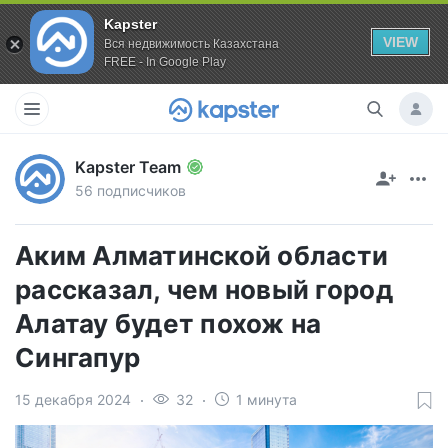
Kapster
VIEW
Вся недвижимость Казахстана
FREE - In Google Play
Kapster Team
56 подписчиков
Аким Алматинской области
рассказал, чем новый город
Алатау будет похож на
Сингапур
15 декабря 2024
32
1 минута