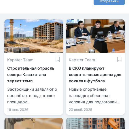
Отправить
Kapster Team
Kapster Team
Строительная отрасль
В СКО планируют
севера Казахстана
создать новые арены для
теряет темп
хоккея и футбола
Застройщики заявляют о
Новые спортивные
просчётах в подготовке
площадки обеспечат
площадок.
условия для подготовки
атлетов высокого уровня.
19 фев. 2026
23 нояб. 2025