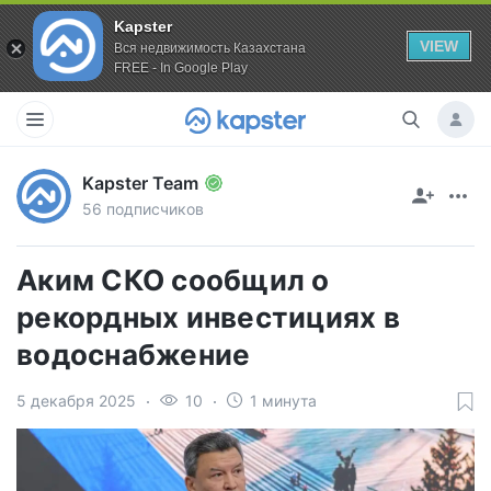
Kapster
VIEW
Вся недвижимость Казахстана
FREE - In Google Play
Kapster Team
56 подписчиков
Аким СКО сообщил о
рекордных инвестициях в
водоснабжение
5 декабря 2025
10
1 минута