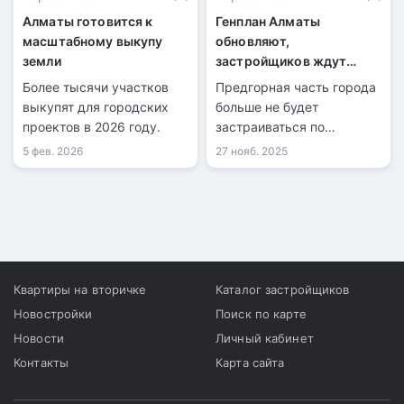
Алматы готовится к
Генплан Алматы
масштабному выкупу
обновляют,
земли
застройщиков ждут
новые ограничения
Более тысячи участков
Предгорная часть города
выкупят для городских
больше не будет
проектов в 2026 году.
застраиваться по
прежним нормам.
5 фев. 2026
27 нояб. 2025
Квартиры на вторичке
Каталог застройщиков
Новостройки
Поиск по карте
Новости
Личный кабинет
Контакты
Карта сайта