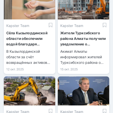
Kapster Team
Kapster Team
Сёла Кызылординской
Жители Турксибского
области обеспечили
района Алматы получили
водой благодаря
уведомление о
возвращённым активам
предстоящем сносе
В Кызылординской
Акимат Алматы
домов
области за счёт
информировал жителей
возвращённых активов
Турксибского района о
реализуют 14 проектов.
планируемом обновлении
12 окт. 2025
15 окт. 2025
жилого фонда.
Kapster Team
Kapster Team