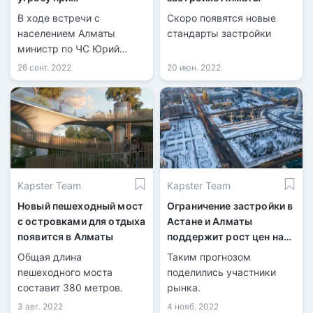
землетрясении – МЧС
В ходе встречи с
Скоро появятся новые
населением Алматы
стандарты застройки
министр по ЧС Юрий
Ильин сообщил, что
26 сент. 2022
20 июн. 2022
сегодня в Казахстане
отказались от бункеров и
бомбоубежищ в связи с
изменившимися
тенденциями.
Kapster Team
Kapster Team
Новый пешеходный мост
Ограничение застройки в
с островками для отдыха
Астане и Алматы
появится в Алматы
поддержит рост цен на
жилье
Общая длина
Таким прогнозом
пешеходного моста
поделились участники
составит 380 метров.
рынка.
3 авг. 2022
4 нояб. 2022