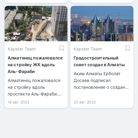
Kapster Team
Kapster Team
Алматинец пожаловался
Градостроительный
на стройку ЖК вдоль
совет создан в Алматы
Аль-Фараби
Аким Алматы Ерболат
Алматинец пожаловался
Досаев подписал
на стройку вдоль
постановление о создании
проспекта Аль-Фараби.
Градостроительного
Он считает, что
совета города.
16 авг. 2022
23 авг. 2022
нарушаются правила при
застройке. В акимате
Алматы
прокомментировали
точечное строительство.