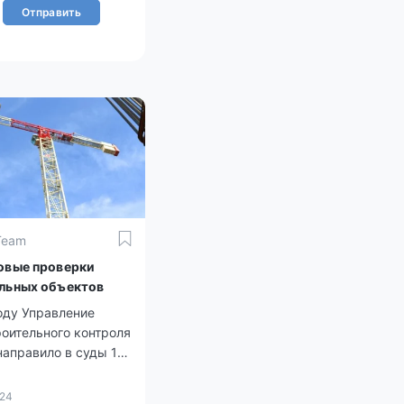
Отправить
Team
овые проверки
льных объектов
оду Управление
оительного контроля
аправило в суды 174
нарушение закона и
льных норм
024