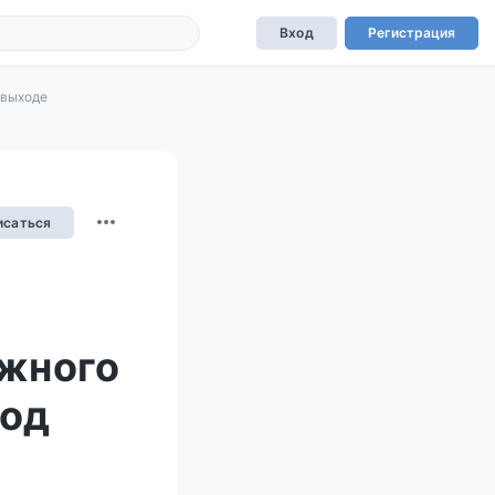
Вход
Регистрация
 выходе
исаться
жного
под