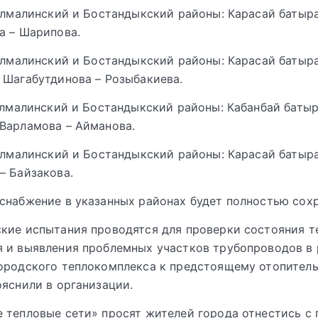
 Алмалинский и Бостандыкский районы: Карасай батыр
а – Шарипова.
 Алмалинский и Бостандыкский районы: Карасай батыра
 Шагабутдинова – Розыбакиева.
 Алмалинский и Бостандыкский районы: Кабанбай батыр
Варламова – Айманова.
 Алмалинский и Бостандыкский районы: Карасай батыра
– Байзакова.
снабжение в указанных районах будет полностью сохр
кие испытания проводятся для проверки состояния т
 и выявления проблемных участков трубопроводов в
ородского теплокомплекса к предстоящему отопител
ояснили в организации.
 тепловые сети» просят жителей города отнестись с