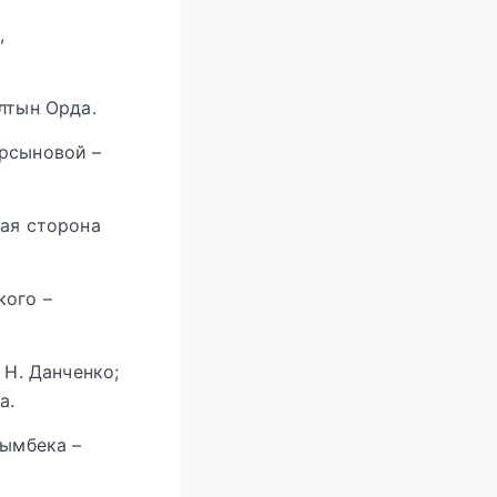
,
лтын Орда.
арсыновой –
ная сторона
кого –
 Н. Данченко;
а.
йымбека –