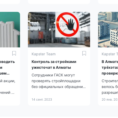
необходимой документации и
прочее.
Kapster Team
Kapster 
оводить
Контроль за стройками
В Алмат
ем
ужесточат в Алматы
трёхэта
ишем
проверк
Сотрудники ГАСК могут
й акции,
проверять стройплощадки
Строите
без официальных обращений
велось 
чений и
от жителей.
разреши
щество.
14 сент. 2023
20 янв. 20