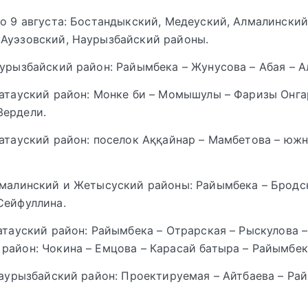
по 9 августа: Бостандыкский, Медеуский, Алмалинский
Ауэзовский, Наурызбайский районы.
аурызбайский район: Райымбека – Жунусова – Абая – А
латауский район: Монке би – Момышулы – Фаризы Онг
Зердели.
латауский район: поселок Аққайнар – Мамбетова – юж
лмалинский и Жетысуский районы: Райымбека – Бродс
Сейфуллина.
латауский район: Райымбека – Отрарская – Рыскулова –
район: Чокина – Емцова – Карасай батыра – Райымбек
 Наурызбайский район: Проектируемая – Айтбаева – Ра