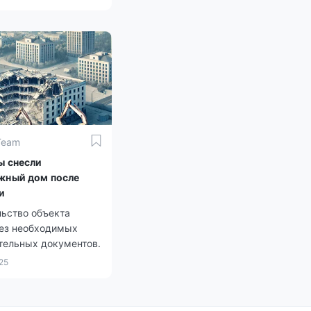
Team
ы снесли
жный дом после
и
льство объекта
без необходимых
тельных документов.
25