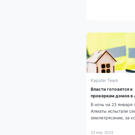
Kapster Team
Власти готовятся к
проверкам домов в
В ночь на 23 января
Алматы испытали си
землетрясение, за 
последовал второй т
менее чем через час
23 янв. 2024