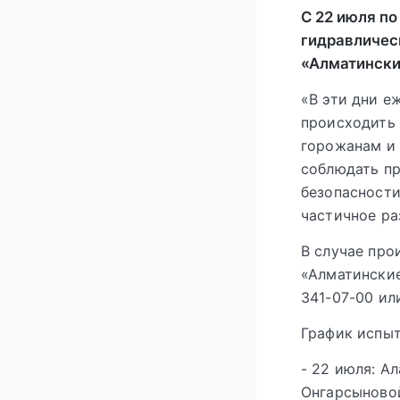
С 22 июля по
гидравличес
«Алматински
«В эти дни е
происходить 
горожанам и 
соблюдать п
безопасности
частичное ра
В случае про
«Алматинские
341-07-00 или
График испыт
- 22 июля: А
Онгарсыново