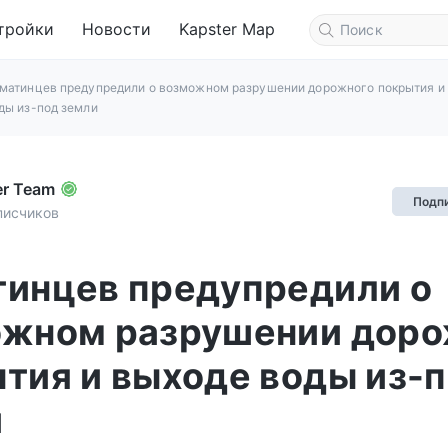
тройки
Новости
Kapster Map
матинцев предупредили о возможном разрушении дорожного покрытия и
ды из-под земли
er Team
Подп
писчиков
инцев предупредили о
ожном разрушении доро
тия и выходе воды из-
и