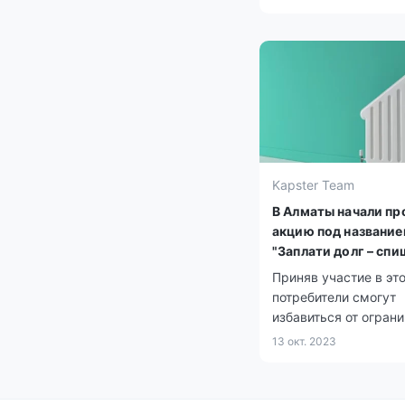
слабее.
Kapster Team
В Алматы начали пр
акцию под названи
"Заплати долг – сп
пеню"
Приняв участие в это
потребители смогут
избавиться от ограни
арестов на свое иму
13 окт. 2023