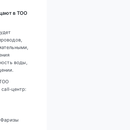
щают в ТОО
будет
проводов,
мательными,
ения
ность воды,
щении.
 ТОО
call-центр:
– Фаризы