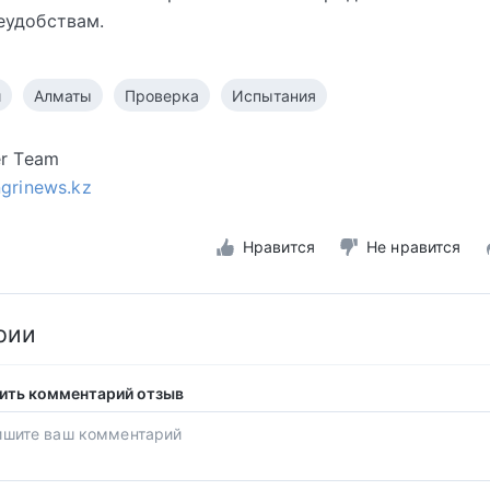
еудобствам.
и
Алматы
Проверка
Испытания
er Team
ngrinews.kz
Нравится
Не нравится
рии
ить комментарий отзыв