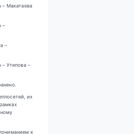
а – Макатаева
 –
а –
 – Утепова –
анено.
еплосетей, их
 рамках
ьному
 пониманием к