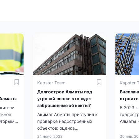
Kapster Team
Kapster 
Долгострои Алматы под
Внеплан
 Алматы
угрозой сноса: что ждет
строите
заброшенные объекты?
 жители
В 2023 г
льное
Акимат Алматы приступил к
градостр
которым
проверке недостроенных
Алматы н
олчок
объектов: оценка
иска за 
, но уже
безопасности, наличие
строите
24 нояб. 2023
30 янв. 2