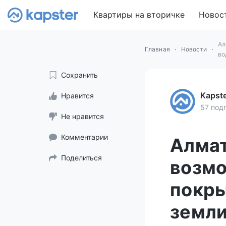
Квартиры на вторичке
Новос
Ал
Главная
Новости
во
Сохранить
Kapst
Нравится
57 под
Не нравится
Комментарии
Алмат
Поделиться
возм
покры
земл