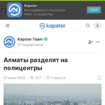
Kapster
VIEW
Вся недвижимость Казахстана
FREE - In Google Play
Kapster Team
57 подписчиков
Алматы разделят на
полицентры
27 июня 2022
517
1 минута