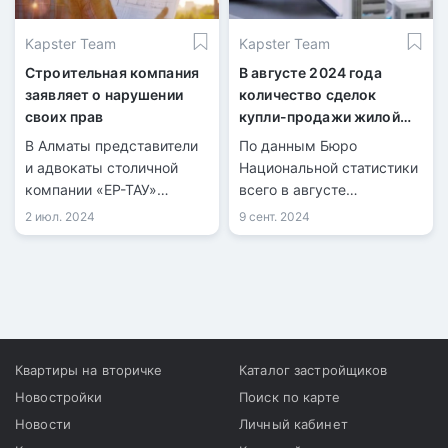
многоквартирных домах.
Kapster Team
Kapster Team
Строительная компания
В августе 2024 года
заявляет о нарушении
количество сделок
своих прав
купли-продажи жилой
недвижимости
В Алматы представители
По данным Бюро
увеличилось на 1,8%
и адвокаты столичной
Национальной статистики
компании «ЕР-ТАУ»
всего в августе
провели пресс-
количество
2 июл. 2024
9 сент. 2024
конференцию, на которой
зарегистрированных
сообщили о попытке
сделок купли-продажи
рейдерского захвата.
жилья составило 40 832,
из них 8 981 по
индивидуальным домам и
31 851 по квартирам в
многоквартирных домах.
Квартиры на вторичке
Каталог застройщиков
Новостройки
Поиск по карте
Новости
Личный кабинет