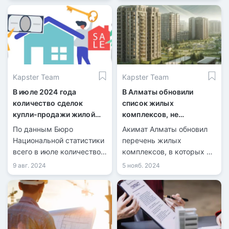
возведённых с
нарушениями. Очередная
проверка выявила
нарушения в
строительстве объектов.
Kapster Team
Kapster Team
В июле 2024 года
В Алматы обновили
количество сделок
список жилых
купли-продажи жилой
комплексов, не
недвижимости
рекомендованных для
По данным Бюро
Акимат Алматы обновил
увеличилось на 21,7%
покупки недвижимости
Национальной статистики
перечень жилых
всего в июле количество
комплексов, в которых не
зарегистрированных
рекомендуется
9 авг. 2024
5 нояб. 2024
сделок купли-продажи
приобретать . На данный
жилья составило 40 099,
момент в списке числятся
из них 9 126 по
36 объектов.
индивидуальным домам и
30 973 по квартирам в