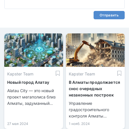
Отправить
Kapster Team
Kapster Team
Новый город Алатау
В Алматы продолжается
снос очередных
Alatau City — это новый
незаконных построек
проект мегаполиса близ
Алматы, задуманный
Управление
стать международным
градостроительного
бизнес-хабом и
контроля Алматы
Сингапуром Центральной
продолжает снос
27 мая 2024
1 нояб. 2024
Азии.
незаконных построек,