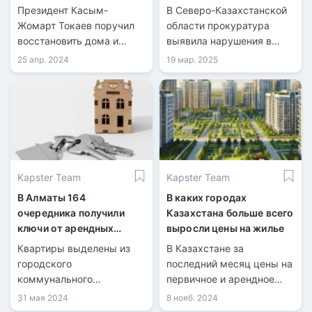
после паводков
состоявшие в очереди
Президент Касым-
В Северо-Казахстанской
Жомарт Токаев поручил
области прокуратура
восстановить дома и
выявила нарушения в
выделить квартиры
сфере жилищного
25 апр. 2024
19 мар. 2025
пострадавшим от
законодательства.
наводнений в течение
пяти месяцев.
Kapster Team
Kapster Team
В Алматы 164
В каких городах
очередника получили
Казахстана больше всего
ключи от арендных
выросли цены на жилье
квартир
Квартиры выделены из
В Казахстане за
городского
последний месяц цены на
коммунального
первичное и арендное
жилищного фонда
жилье выросли на 0,6%,
31 мая 2024
8 нояб. 2024
тогда как стоимость