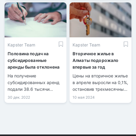
«вторички» снизилась на
0,4%.
Kapster Team
Kapster Team
Половина подач на
Вторичное жилье в
субсидированные
Алматы подорожало
аренды была отклонена
впервые за год
На получение
Цены на вторичное жилье
субсидированных аренд
в апреле выросли на 0,1%,
подали 38.6 тысячи
остановив трехмесячный
заявок, из которых 18.5
тренд снижения, согласно
30 дек. 2022
10 мая 2024
тысячи не были приняты,
данным БНС АСПиР РК.
как сообщает «Отбасы
банк».