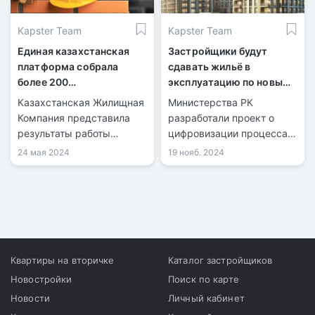
Kapster Team
Kapster Team
Единая казахстанская
Застройщики будут
платформа собрала
сдавать жильё в
более 200
эксплуатацию по новым
производителей
правилам: что изменится
Казахстанская Жилищная
Министерства РК
стройматериалов
Компания представила
разработали проект о
результаты работы
цифровизации процесса
онлайн-платформы
приемки объектов в
24 мая 2024
19 нояб. 2024
material.kz, которая была
эксплуатацию.
запущена в 2022 году.
Квартиры на вторичке
Каталог застройщиков
Новостройки
Поиск по карте
Новости
Личный кабинет