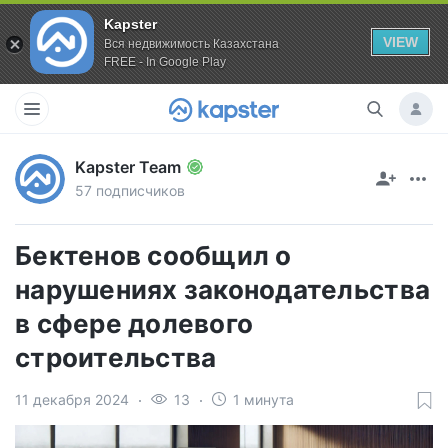
Kapster
VIEW
Вся недвижимость Казахстана
FREE - In Google Play
Kapster Team
57 подписчиков
Бектенов сообщил о
нарушениях законодательства
в сфере долевого
строительства
11 декабря 2024
13
1 минута