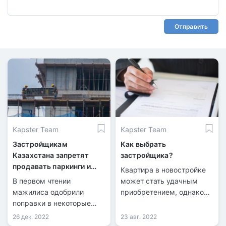
Отправить
Kapster Team
Kapster Team
Застройщикам
Как выбрать
Казахстана запретят
застройщика?
продавать паркинги и
Квартира в новостройке
нежилые помещения
В первом чтении
может стать удачным
мажилиса одобрили
приобретением, однако
поправки в некоторые
нужно с большой
законодательные акты по
ответственностью
26 дек. 2022
23 авг. 2022
вопросам жилищно-
отнестись к выбору