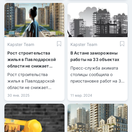
коммунального
строительной компании.
хозяйства, речь идет о
запрете для
застройщиков продавать
нежилые помещения и
паркинги, передает
Kapster Team
Kapster Team
Zakon.kz
Рост строительства
В Астане заморожены
жилья в Павлодарской
работы на 33 объектах
области не снижает
Пресс-служба акимата
очередь на квартиры
Рост строительства
столицы сообщила о
жилья в Павлодарской
приостановке работ на 33
области не снижает
строительных объектах,
очередь на квартиры
которые возводились без
30 янв. 2025
11 мар. 2024
разрешительных
документов.