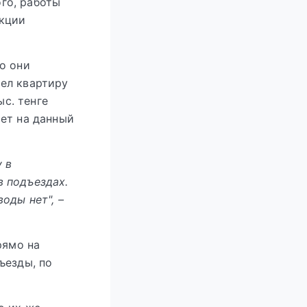
го, работы
акции
о они
ел квартиру
ыс. тенге
ет на данный
у в
в подъездах.
оды нет", –
рямо на
ъезды, по