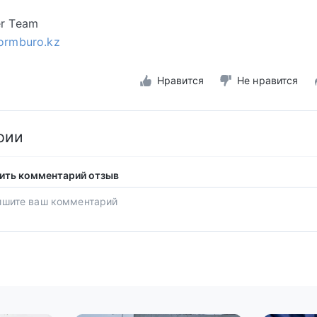
er Team
formburo.kz
Нравится
Не нравится
рии
ить комментарий отзыв