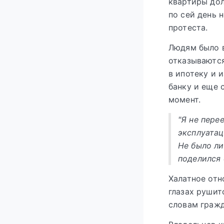
квартиры дол
по сей день 
протеста.
Людям было в
отказываются
в ипотеку и и
банку и еще 
момент.
"Я не пере
эксплуатац
Не было ли
поделился 
Халатное отн
глазах рушит
словам гражд