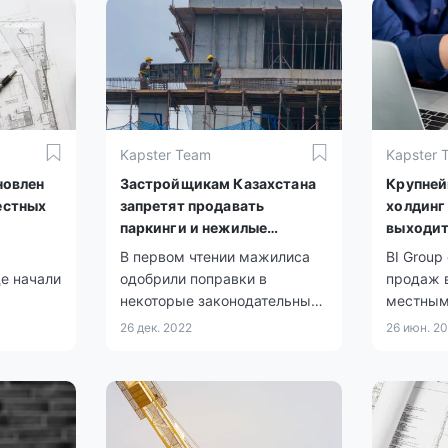
Kapster Team
Kapster 
новлен
Застройщикам Казахстана
Крупней
естных
запретят продавать
холдинг
паркинги и нежилые
выходит
помещения
Караган
В первом чтении мажилиса
BI Group
е начали
одобрили поправки в
продаж в
некоторые законодательные
местным
ументов
акты по вопросам жилищно-
ехать в 
26 дек. 2022
26 июн. 2
коммунального хозяйства,
для поку
речь идет о запрете для
застрой
застройщиков продавать
нежилые помещения и
паркинги, передает Zakon.kz