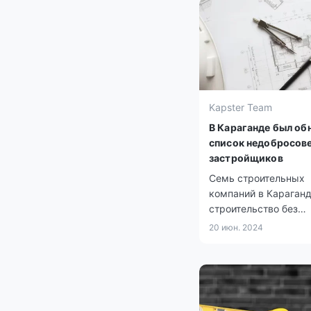
Kapster Team
В Караганде был об
список недобросов
застройщиков
Семь строительных
компаний в Караганд
строительство без
разрешительных док
20 июн. 2024