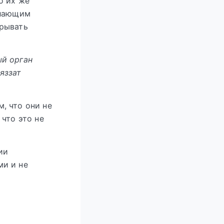
о их же
елающим
крывать
ый орган
яззат
, что они не
что это не
ии
ми и не