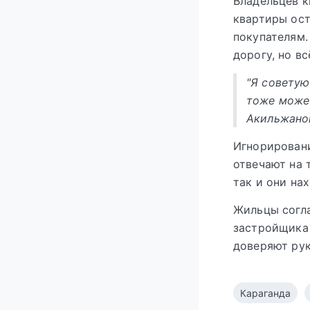
Владельцев к
квартиры ост
покупателям.
дорогу, но вс
"Я советую
тоже может
Акильжано
Игнорировани
отвечают на 
так и они на
Жильцы согла
застройщика 
доверяют ру
Караганда