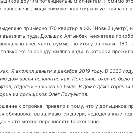
ьщиков другим потенциальным клиентам. Помимо это
не завершены, люди снимают квартиры и устраивают 
ыделено примерно 170 квартир в ЖК “Новый центр”, н
 въезжать туда. Дольщик Алтынбек Кенжетаев приобр
значально внес часть суммы, по итогу он платит 150 т
столько же за аренду жилплощади, в которой прожива
ехал. Я вложил деньги в декабре 2019 году. В 2020 год
ию дом ввели непонятно как. Половины окон не было 
фтов, отделки – ничего не было. В доме даже горячей в
один из дольщиков Олег Полуэктов.
ошение к стройке, привело к тому, что у дольщиков п
ся облицовка, вываливаются двери, недоделанные под
ан – это можно перечислять бесконечно.