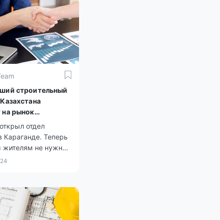
Team
ший строительный
 Казахстана
 на рынок
ды
 открыл отдел
 Караганде. Теперь
 жителям не нужно
Алматы или Астану
024
пки жилья у этого
щика.