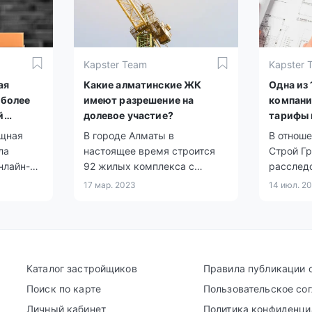
Kapster Team
Kapster 
ая
Какие алматинские ЖК
Одна из
 более
имеют разрешение на
компани
й
долевое участие?
тарифы 
ищная
В городе Алматы в
В отнош
ла
настоящее время строится
Строй Гр
нлайн-
92 жилых комплекса с
расслед
z,
разрешением на привлечение
17 мар. 2023
14 июл. 2
на в
денег дольщиков.
Каталог застройщиков
Правила публикации 
Поиск по карте
Пользовательское со
Личный кабинет
Политика конфиденци