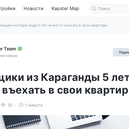
тройки
Новости
Kapster Map
льщики из Караганды 5 лет не могут въехать в свои квартиры
er Team
Подп
писчиков
ики из Караганды 5 лет
 въехать в свои кварти
30
1 минута