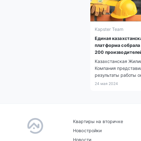
Kapster Team
Единая казахстанск
платформа собрала
200 производителе
стройматериалов
Казахстанская Жил
Компания представи
результаты работы о
платформы material.k
24 мая 2024
которая была запуще
2022 году.
Квартиры на вторичке
Новостройки
Новости