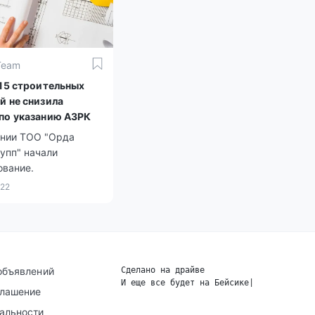
Team
 15 строительных
й не снизила
по указанию АЗРК
ении ТОО "Орда
упп" начали
ование.
022
объявлений
Сделано на драйве
И еще все будет на Бейсике
|
глашение
альности