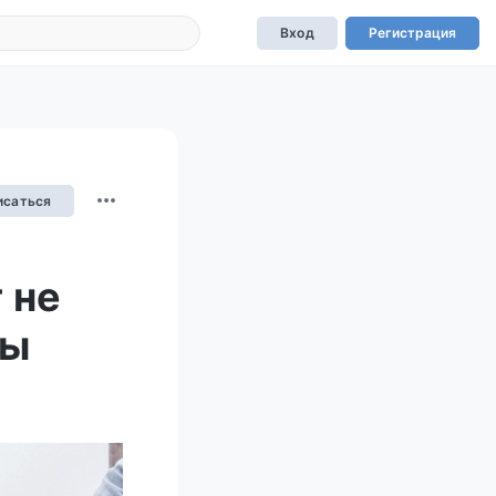
Вход
Регистрация
исаться
 не
ры