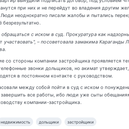
вартир вынудили подписать договор, под условием чт
анутся при них и не перейдут во владения другим ж
 Люди неоднократно писали жалобы и пытались пере
ё безрезультатно.
 обращаться с иском в суд. Прокуратура как надзорн
 участвовать", – посоветовала замакима Караганды Л
ва.
е со стороны компании застройщика проявляется тем
телефонные звонки дольщиков, но акимат утверждает, 
ходятся в постоянном контакте с руководством.
совали между собой пойти в суд с иском о понужден
завершить все работы, ибо люди уже сыты обещания
ководству компании-застройщика.
недвижимость
дольщики
застройщики