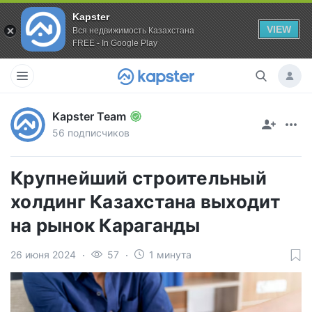
Kapster
VIEW
Вся недвижимость Казахстана
FREE - In Google Play
Kapster Team
56 подписчиков
Крупнейший строительный
холдинг Казахстана выходит
на рынок Караганды
26 июня 2024
57
1 минута