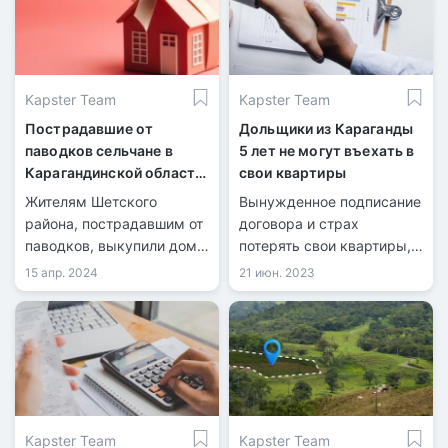
Kapster Team
Kapster Team
Пострадавшие от
Дольщики из Караганды
паводков сельчане в
5 лет не могут въехать в
Карагандинской области
свои квартиры
получили жилье
Жителям Шетского
Вынужденное подписание
района, пострадавшим от
договора и страх
паводков, выкупили дома
потерять свои квартиры,
за счет бюджетных
об этом сообщили
15 апр. 2024
21 июн. 2023
средств.
дольщики одного ЖК
бизнес-класса.
Kapster Team
Kapster Team