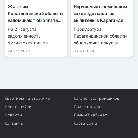
Жителям
Нарушения в земельном
Карагандинской области
законодательстве
напоминают об оплате
выявлены в Караганде
налога на недвижимость
На 21 августа
Прокуратура
задолженность
Карагандинской области
физических лиц по
обнаружила покупку
налогам в
земельных участков
24 авг. 2023
3 мая 2024
Карагандинской области
жителями и
достигла суммы в 988
предпринимателями по
миллионов тенге, на
завышенным ценам.
транспортные средства –
960 миллионов. Жителям
необходимо внести
оплату налога на
Квартиры на вторичке
Каталог застройщиков
недвижимое имущество
Новостройки
Поиск по карте
до 1 октября 2023 года.
Новости
Личный кабинет
Контакты
Карта сайта