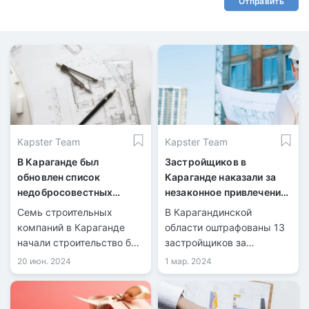
Отправить
Kapster Team
Kapster Team
В Караганде был
Застройщиков в
обновлен список
Караганде наказали за
недобросовестных
незаконное привлечение
застройщиков
средств дольщиков
Семь строительных
В Карагандинской
компаний в Караганде
области оштрафованы 13
начали строительство без
застройщиков за
разрешительных
незаконное привлечение
20 июн. 2024
1 мар. 2024
документов
денег дольщиков. Ещё
двум компаниям высланы
извещения.