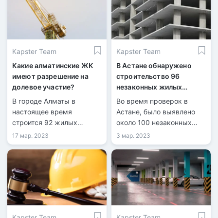
привлекать средства
дольщиков ещё в 2014
году, но не смог
завершить проект в срок.
Kapster Team
Kapster Team
Какие алматинские ЖК
В Астане обнаружено
имеют разрешение на
строительство 96
долевое участие?
незаконных жилых
комплексов
В городе Алматы в
Во время проверок в
настоящее время
Астане, было выявлено
строится 92 жилых
около 100 незаконных
комплекса с
ЖК. В ходе строительства
17 мар. 2023
3 мар. 2023
разрешением на
проверка не обнаружила
привлечение денег
разрешительных
дольщиков.
документов.
Kapster Team
Kapster Team