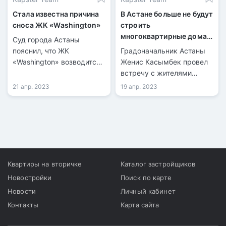
Стала известна причина
В Астане больше не будут
сноса ЖК «Washington»
строить
многоквартирные дома
Суд города Астаны
без обустроенных
пояснил, что ЖК
Градоначальник Астаны
паркингов
«Washington» возводится
Женис Касымбек провел
на спорном участке,
встречу с жителями
поэтому не будет
района Есиль, на которой
21 апр. 2023
19 апр. 2023
достроен.
обсуждались вопросы
модернизации жилых
комплексов, завершения
долгостроев,
строительства
социальных объектов,
плотной застройки,
Квартиры на вторичке
Каталог застройщиков
водоснабжения,
Новостройки
Поиск по карте
дорожного
Новости
Личный кабинет
строительства, ливневой
Контакты
Карта сайта
канализации, запуска
общественного