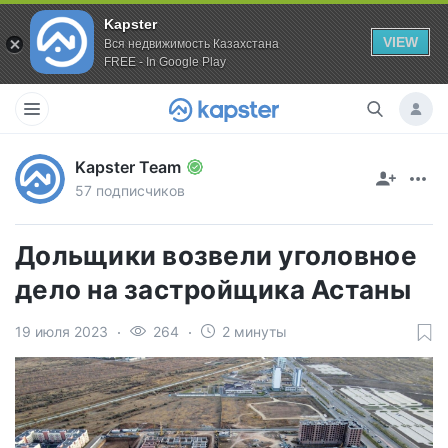
Kapster
VIEW
Вся недвижимость Казахстана
FREE - In Google Play
Kapster Team
57 подписчиков
Дольщики возвели уголовное
дело на застройщика Астаны
19 июля 2023
264
2 минуты