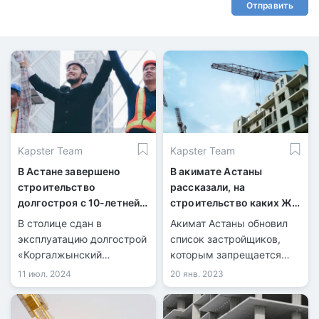
Отправить
Kapster Team
Kapster Team
В Астане завершено
В акимате Астаны
строительство
рассказали, на
долгостроя с 10-летней
строительство каких ЖК
историей
запрещено привлекать
В столице сдан в
Акимат Астаны обновил
дольщиков
эксплуатацию долгострой
список застройщиков,
«Коргалжынский
которым запрещается
квартал», который стоял
привлекать средства
11 июл. 2024
20 янв. 2023
незавершенным с 2015
дольщиков. В данный
года. Частный
список попали больше 100
застройщик начал
строительных компаний.