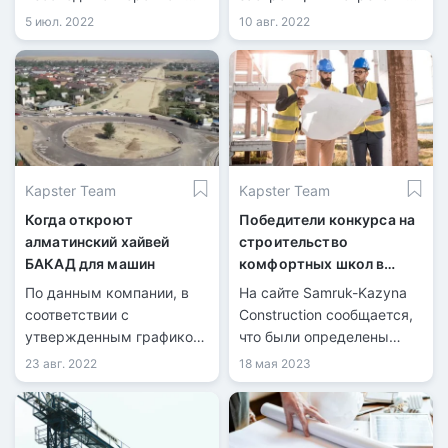
порядке. Реновация
с жильцами ближайших
5 июл. 2022
10 авг. 2022
ветхого жилья включена в
домов перед тем, как
проект плана развития
возводить здания.
города до 2025 года и
среднесрочных
перспектив до 2030 года.
Об этом рассказал аким
города Ерболат Досаев.
Kapster Team
Kapster Team
Когда откроют
Победители конкурса на
алматинский хайвей
строительство
БАКАД для машин
комфортных школ в
Казахстане
По данным компании, в
На сайте Samruk-Kazyna
соответствии с
Construction сообщается,
утвержденным графиком
что были определены
завершение
победители конкурса на
23 авг. 2022
18 мая 2023
строительства БАКАД
строительство
ожидается в конце 2024
комфортных школ в
года.
Казахстане.