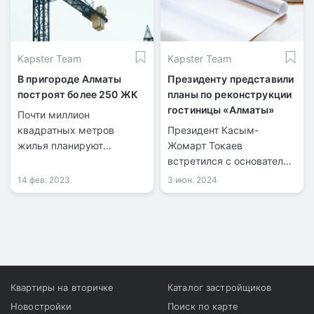
Kapster Team
Kapster Team
В пригороде Алматы
Президенту представили
построят более 250 ЖК
планы по реконструкции
гостиницы «Алматы»
Почти миллион
квадратных метров
Президент Касым-
жилья планируют
Жомарт Токаев
построить в радиусе 110
встретился с основателем
км вокруг Алматы до
Orbis Kazakhstan
14 фев. 2023
3 июн. 2024
2027 года.
Фаррухом Махмудовым.
Квартиры на вторичке
Каталог застройщиков
Новостройки
Поиск по карте