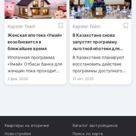
Kapster Team
Kapster Team
Женская ипотека «Умай»
В Казахстане снова
возобновится в
запустят программу
ближайшее время
льготной ипотеки для
военнослужащих
Ипотечная программа
В Казахстане планируют
«Умай» Отбасы банка для
восстановить действие
женщин пока проходит
программы доступного
этап согласования.
жилищного кредитования
2 фев. 2026
21 окт. 2025
для военных.
Квартиры на вторичке
Каталог застройщиков
Новостройки
Поиск по карте