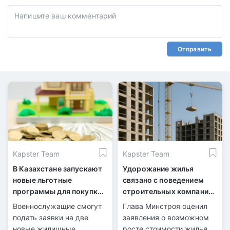
Отправить
Kapster Team
Kapster Team
В Казахстане запускают
Удорожание жилья
новые льготные
связано с поведением
программы для покупки
строительных компаний
жилья
— мнение министра
Военнослужащие смогут
Глава Минстроя оценил
подать заявки на две
заявления о возможном
новые жилищные
росте стоимости жилья