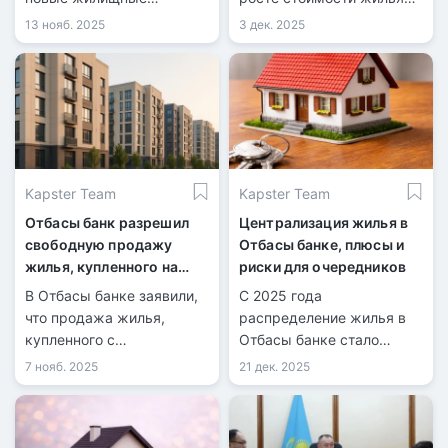
программы.
до 30 процентов.
13 нояб. 2025
3 дек. 2025
Kapster Team
Kapster Team
Отбасы банк разрешил
Централизация жилья в
свободную продажу
Отбасы банке, плюсы и
жилья, купленного на
риски для очередников
пенсионные средства
В Отбасы банке заявили,
С 2025 года
что продажа жилья,
распределение жилья в
купленного с
Отбасы банке стало
использованием ЕПВ, не
централизованным.
7 нояб. 2025
21 дек. 2025
будет ограничиваться.