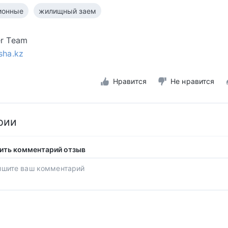
ионные
жилищный заем
er Team
sha.kz
Нравится
Не нравится
рии
ить комментарий отзыв