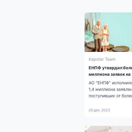
Kapster Team
ЕНПФ утвердил боле
миллиона заявок на
АО "ЕНПФ" исполнил
1,4 миллиона заявлен
поступивших от боле
миллиона граждан
Казахстана, на общ
29 дек. 2023
более 3 триллионов т
Эти средства были
направлены жителям