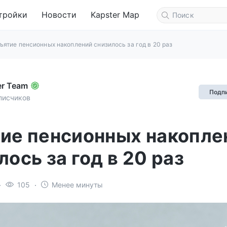
тройки
Новости
Kapster Map
ъятие пенсионных накоплений снизилось за год в 20 раз
er Team
Подп
писчиков
ие пенсионных накопле
лось за год в 20 раз
105
Менее минуты