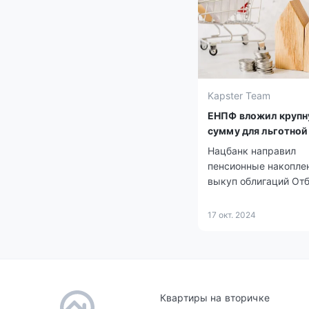
улучшение своих ж
условий
Kapster Team
ЕНПФ вложил круп
сумму для льготной
Нацбанк направил
пенсионные накопле
выкуп облигаций От
банка. Это позволит 
кредиты по снижен
17 окт. 2024
процентным ставкам
Квартиры на вторичке