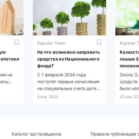
илищных
свои нак
улучшен
условий 
медицин
Kapster Team
Kapster 
ную
На что возможно направить
Казахст
 ипотеки
средства из Национального
свыше 3,
фонда?
пенсион
жилье
ния на
С 1 февраля 2024 года
Около 3,
басы
поступят первые начисления
средств
выдать
на специальные счета детей
было на
ным
из Нацфонда РК. Определены
казахст
9 янв. 2024
22 янв. 20
.
восемь направлений, на
жилья и
которые можно направлять
услуг. В
эти средства при достижении
1,9 милл
совершеннолетнего возраста.
Каталог застройщиков
Правила публикации 