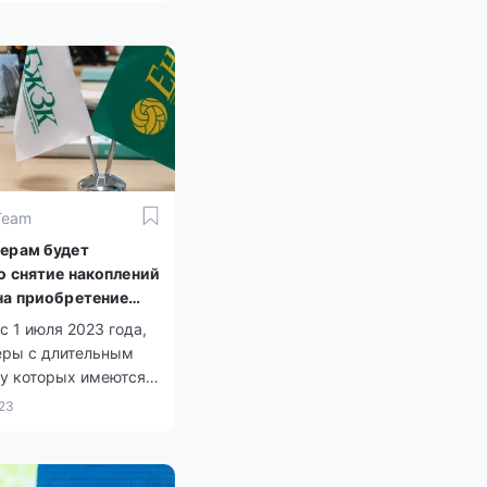
Team
ерам будет
о снятие накоплений
на приобретение
с 1 июля 2023 года,
еры с длительным
 у которых имеются
ные накопления в
23
накопительном
ом фонде, получат
ость использовать