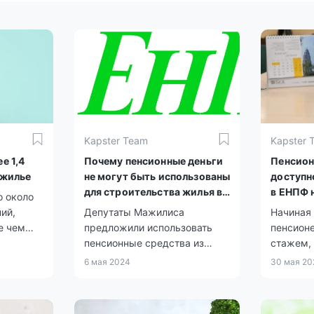
Kapster Team
Kapster 
е 1,4
Почему пенсионные деньги
Пенсион
 жилье
не могут быть использованы
доступн
для строительства жилья в
в ЕНПФ 
о около
Казахстане?
жилья
ий,
Депутаты Мажилиса
Начиная 
е чем
предложили использовать
пенсион
пенсионные средства из
стажем,
ую сумму
ЕНПФ для новой жилищной
пенсион
6 мая 2024
30 мая 20
енге.
программы. Правительство
Едином 
считает эту идею
пенсионн
и на
рискованной.
возможн