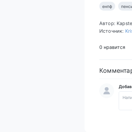
енпф
пенс
Автор: Kapst
Источник:
Kri
0 нравится
Коммента
Добав