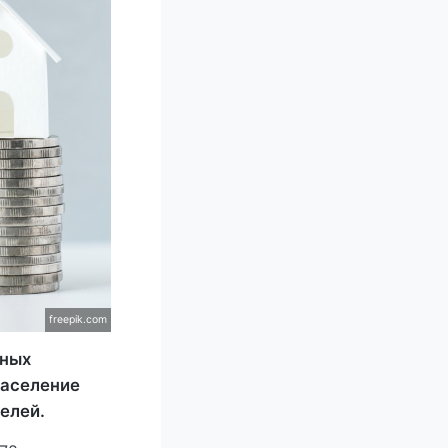
freepik.com
нных
население
елей.