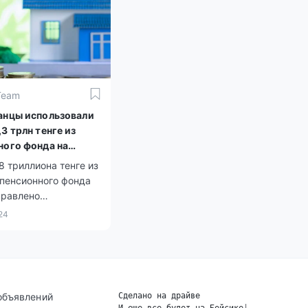
опления на
ие жилищных
или оплату
ских расходов.
Team
анцы использовали
3 трлн тенге из
ного фонда на
8 триллиона тенге из
 пенсионного фонда
правлено
анцами на покупку
24
 оплату медицинских
 ЕНПФ было подано
иона заявлений.
объявлений
Сделано на драйве