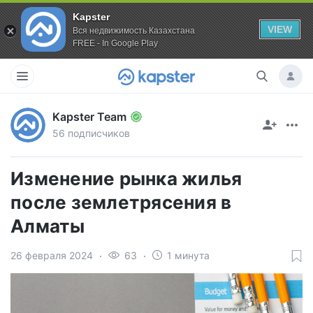
Kapster
VIEW
Вся недвижимость Казахстана
FREE - In Google Play
Kapster Team
56 подписчиков
Изменение рынка жилья
после землетрясения в
Алматы
26 февраля 2024
63
1 минута