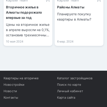
Kapster Team
Kapster Team
Вторичное жилье в
Районы Алматы
Алматы подорожало
Планируете покупку
впервые за год
квартиры в Алматы?
Цены на вторичное жилье
в апреле выросли на 0,1%,
остановив трехмесячный
тренд снижения, согласно
10 мая 2024
6 мар. 2024
данным БНС АСПиР РК.
Квартиры на вторичке
Каталог застройщиков
Новостройки
Поиск по карте
Новости
Личный кабинет
Контакты
Карта сайта