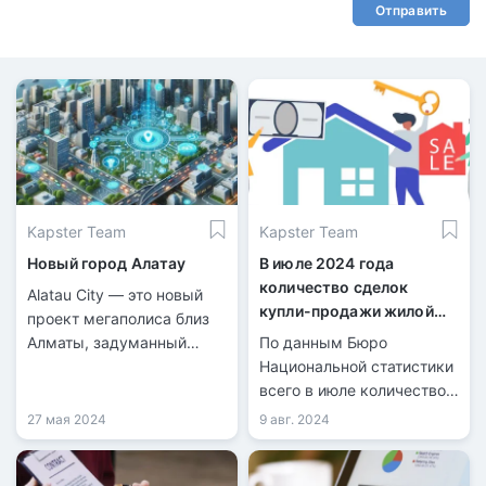
Отправить
Kapster Team
Kapster Team
Новый город Алатау
В июле 2024 года
количество сделок
Alatau City — это новый
купли-продажи жилой
проект мегаполиса близ
недвижимости
Алматы, задуманный
По данным Бюро
увеличилось на 21,7%
стать международным
Национальной статистики
бизнес-хабом и
всего в июле количество
Сингапуром Центральной
зарегистрированных
27 мая 2024
9 авг. 2024
Азии.
сделок купли-продажи
жилья составило 40 099,
из них 9 126 по