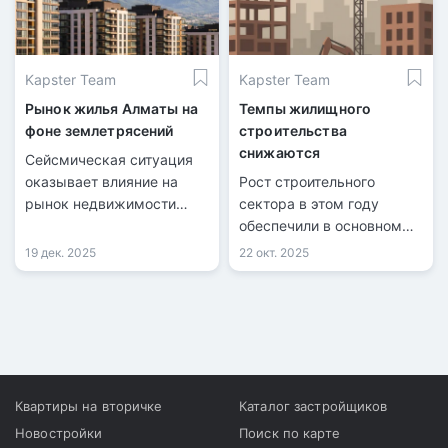
Kapster Team
Kapster Team
Рынок жилья Алматы на
Темпы жилищного
фоне землетрясений
строительства
снижаются
Сейсмическая ситуация
оказывает влияние на
Рост строительного
рынок недвижимости
сектора в этом году
южной столицы.
обеспечили в основном
государственные
19 дек. 2025
22 окт. 2025
программы и отдельные
масштабные проекты.
Квартиры на вторичке
Каталог застройщиков
Новостройки
Поиск по карте