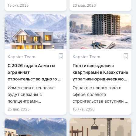
планируемом обновлении
15 окт. 2025
20 мар. 2026
жилого фонда.
Kapster Team
Kapster Team
С 2026 года в Алматы
Почти все сделки с
ограничат
квартирами в Казахстане
строительство одного из
утратили юридическую
классов жилья
силу
Изменения в генплане
Однако с нового года в
будут связаны с
сфере долевого
полицентрами
строительства вступили в
мегаполиса.
силу новые требования.
25 дек. 2025
16 янв. 2026