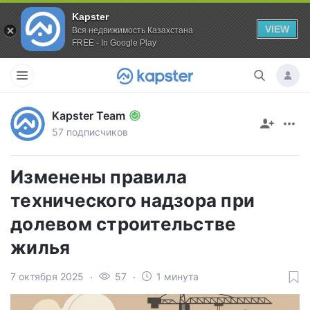
Kapster
VIEW
Вся недвижимость Казахстана
FREE - In Google Play
Kapster Team
57 подписчиков
Изменены правила
технического надзора при
долевом строительстве
жилья
7 октября 2025
57
1 минута