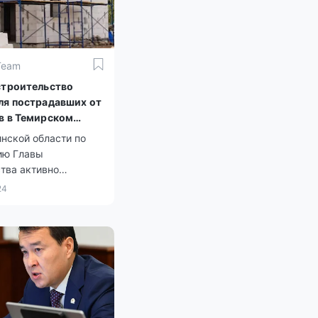
Team
строительство
ля пострадавших от
в в Темирском
Актюбинской
нской области по
ию Главы
тва активно
авливают населенные
24
пострадавшие от
о паводка.