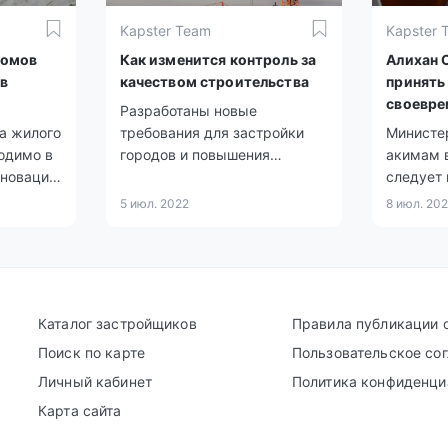
Kapster Team
Kapster 
домов
Как изменится контроль за
Алихан 
в
качеством строительства
принять
своевре
Разработаны новые
эксплуа
а жилого
требования для застройки
Министе
одимо в
городов и повышения
акимам 
еновация
качества строительства.
следует 
ена в
исчерпы
5 июл. 2022
8 июл. 20
ия
своевре
и
заплани
пектив
жилья и
ом
инфраст
ода
Каталог застройщиков
Правила публикации 
Поиск по карте
Пользовательское со
Личный кабинет
Политика конфиденци
Карта сайта