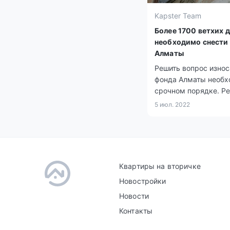
Kapster Team
Более 1700 ветхих 
необходимо снести 
Алматы
Решить вопрос износ
фонда Алматы необх
срочном порядке. Р
ветхого жилья включ
5 июл. 2022
проект плана развит
города до 2025 года 
среднесрочных перс
до 2030 года. Об эт
рассказал аким гор
Квартиры на вторичке
Ерболат Досаев.
Новостройки
Новости
Контакты