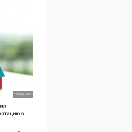
freepik.com
вил
уатацию в