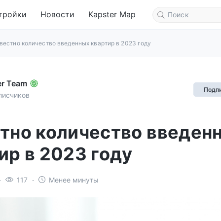
тройки
Новости
Kapster Map
вестно количество введенных квартир в 2023 году
er Team
Подп
писчиков
тно количество введен
ир в 2023 году
117
Менее минуты