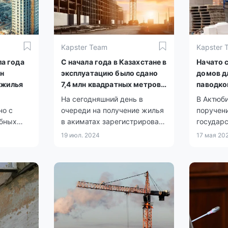
Kapster Team
Kapster 
ла года
С начала года в Казахстане в
Начато 
лн
эксплуатацию было сдано
домов д
 жилья
7,4 млн квадратных метров
паводко
жилья
районе 
На сегодняшний день в
В Актюби
области
но с
очереди на получение жилья
поручен
абных
в акиматах зарегистрировано
государс
ограмм в
более 650 тысяч человек.
восстан
19 июл. 2024
17 мая 20
пункты, 
весеннег