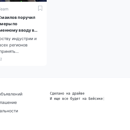
Team
Смаилов поручил
 меры по
менному вводу в
тацию жилья
рству индустрии и
всех регионов
принять
вающие меры по
22
менному вводу
рованных объемов
 инженерной
руктуры.
объявлений
Сделано на драйве
И еще все будет на Бейсике
|
глашение
альности