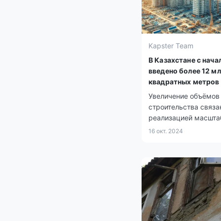
Kapster Team
В Казахстане с нача
введено более 12 м
квадратных метров
Увеличение объёмов
строительства связа
реализацией масшт
государственных пр
16 окт. 2024
сфере жилья и
инфраструктуры.