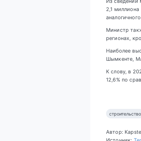
Из сведений 
2,1 миллиона
аналогичного
Министр такж
регионах, кр
Наиболее выс
Шымкенте, М
К слову, в 2
12,6% по сра
строительство
Автор: Kapst
Источник:
Te