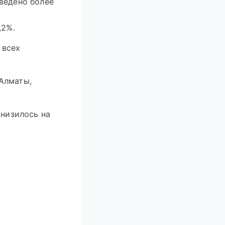
ведено более
,2%.
 всех
Алматы,
снизилось на