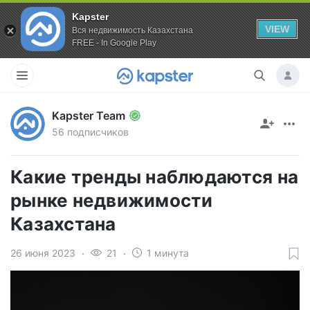
Kapster
VIEW
Вся недвижимость Казахстана
FREE - In Google Play
Kapster Team
56 подписчиков
Какие тренды наблюдаются на
рынке недвижимости
Казахстана
26 июня 2023
21
1 минута