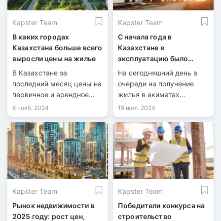
Kapster Team
Kapster Team
В каких городах
С начала года в
Казахстана больше всего
Казахстане в
выросли цены на жилье
эксплуатацию было
сдано 7,4 млн
В Казахстане за
На сегодняшний день в
квадратных метров
последний месяц цены на
очереди на получение
жилья
первичное и арендное
жилья в акиматах
жилье выросли на 0,6%,
зарегистрировано более
8 нояб. 2024
19 июл. 2024
тогда как стоимость
650 тысяч человек.
«вторички» снизилась на
0,4%.
Kapster Team
Kapster Team
Рынок недвижимости в
Победители конкурса на
2025 году: рост цен,
строительство