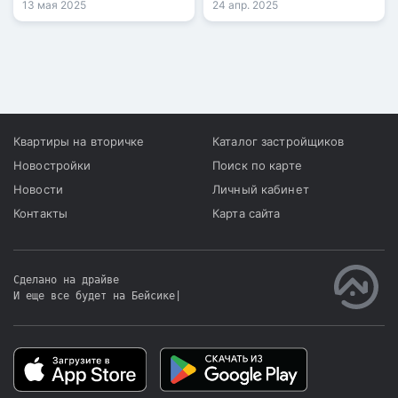
ускорение ценовой
13 мая 2025
24 апр. 2025
динамики по сравнению с
мартом. Согласно данным
Бюро национальной
статистики, рост отмечен
сразу во всех сегментах:
на первичном и
вторичном рынках, а
Квартиры на вторичке
Каталог застройщиков
также в секторе аренды.
Новостройки
Поиск по карте
Новости
Личный кабинет
Контакты
Карта сайта
Сделано на драйве
И еще все будет на Бейсике
|