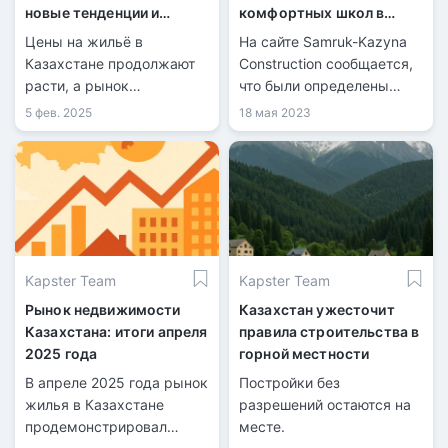
новые тенденции и
комфортных школ в
прогнозы экспертов
Казахстане
Цены на жильё в
На сайте Samruk-Kazyna
Казахстане продолжают
Construction сообщается,
расти, а рынок
что были определены
недвижимости
победители конкурса на
5 фев. 2025
18 мая 2023
испытывает значительные
строительство
изменения. В 2025 году
комфортных школ в
ожидаются новые
Казахстане.
тенденции, которые
затронут как покупателей,
так и продавцов.
Kapster Team
Kapster Team
Рынок недвижимости
Казахстан ужесточит
Казахстана: итоги апреля
правила строительства в
2025 года
горной местности
В апреле 2025 года рынок
Постройки без
жилья в Казахстане
разрешений остаются на
продемонстрировал
месте.