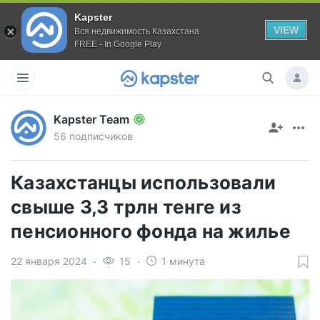
Kapster
VIEW
Вся недвижимость Казахстана
FREE - In Google Play
Kapster Team
56 подписчиков
Казахстанцы использовали
свыше 3,3 трлн тенге из
пенсионного фонда на жилье
22 января 2024
15
1 минута