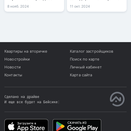
жилье выросли на 0,6%,
рынке жилья выросли на
8 нояб. 2024
11 окт. 2024
тогда как стоимость
5%, на первичном рынке –
«вторички» снизилась на
на 2%, а арендная плата
0,4%.
увеличились на 8,4%.
Квартиры на вторичке
Каталог застройщиков
Новостройки
Поиск по карте
Новости
Личный кабинет
Контакты
Карта сайта
Сделано на драйве
И еще все будет на Бейсике
|