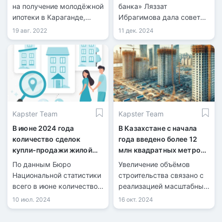
на получение молодёжной
банка» Ляззат
ипотеки в Караганде,
Ибрагимова дала советы
передает
по покупке второго
19 авг. 2022
11 дек. 2024
информационная служба
жилья.
kn.kz со ссылкой на
акимат Карагандинской
области. Инициатором
льготной программы для
работающей молодёжи
стал акимат области
Kapster Team
Kapster Team
совместно с Отбасы
банком.
В июне 2024 года
В Казахстане с начала
количество сделок
года введено более 12
купли-продажи жилой
млн квадратных метров
недвижимости
жилья
По данным Бюро
Увеличение объёмов
увеличилось на 6%
Национальной статистики
строительства связано с
всего в июне количество
реализацией масштабных
зарегистрированных
государственных
10 июл. 2024
16 окт. 2024
сделок купли-продажи
программ в сфере жилья
жилья составило 32 943,
и инфраструктуры.