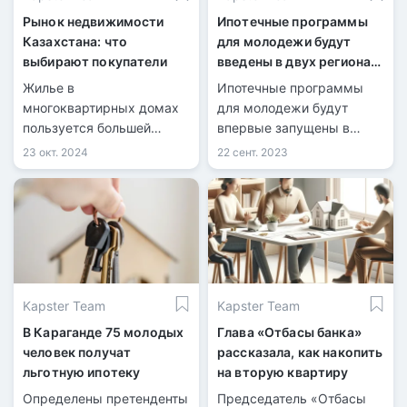
Рынок недвижимости
Ипотечные программы
Казахстана: что
для молодежи будут
выбирают покупатели
введены в двух регионах
Казахстана
Жилье в
Ипотечные программы
многоквартирных домах
для молодежи будут
пользуется большей
впервые запущены в
популярностью, а
Павлодарской области
23 окт. 2024
22 сент. 2023
основными критериями
(«Ертiс жастары») и
выбора остаются
городе Аксу.
качество строительства и
надежность застройщика.
Kapster Team
Kapster Team
В Караганде 75 молодых
Глава «Отбасы банка»
человек получат
рассказала, как накопить
льготную ипотеку
на вторую квартиру
Определены претенденты
Председатель «Отбасы