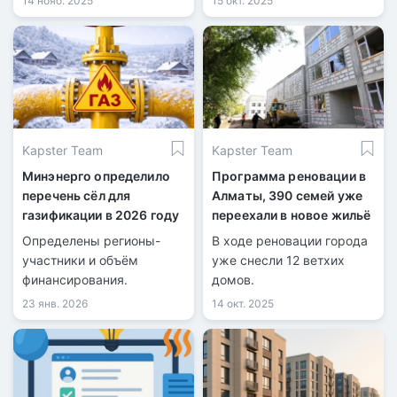
14 нояб. 2025
15 окт. 2025
жилого фонда.
Kapster Team
Kapster Team
Минэнерго определило
Программа реновации в
перечень сёл для
Алматы, 390 семей уже
газификации в 2026 году
переехали в новое жильё
Определены регионы-
В ходе реновации города
участники и объём
уже снесли 12 ветхих
финансирования.
домов.
23 янв. 2026
14 окт. 2025