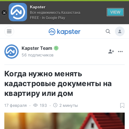
Kapster
VIEW
Вся недвижимость Казахстана
FREE - In Google Play
Kapster Team
56 подписчиков
Когда нужно менять
кадастровые документы на
квартиру или дом
17 февраля
193
2 минуты