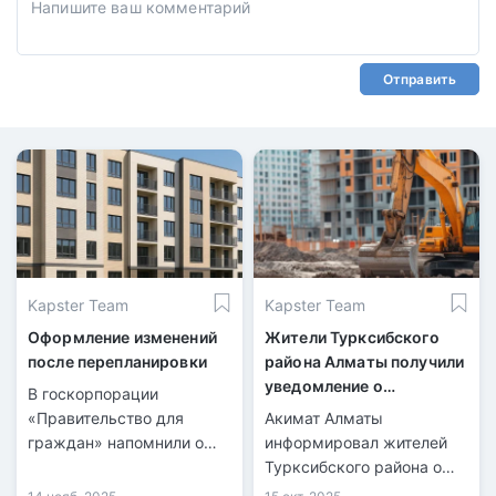
Отправить
Kapster Team
Kapster Team
Оформление изменений
Жители Турксибского
после перепланировки
района Алматы получили
уведомление о
В госкорпорации
предстоящем сносе
«Правительство для
Акимат Алматы
домов
граждан» напомнили о
информировал жителей
ключевых шагах
Турксибского района о
перепланировки жилья.
планируемом обновлении