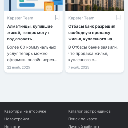
Kapster Team
Kapster Team
Алматинцы, купившие
Отбасы банк разрешил
жильё, теперь могут
свободную продажу
подключать
жилья, купленного на
коммунальные услуги
пенсионные средства
Более 60 коммунальных
В Отбасы банке заявили,
онлайн
услуг теперь можно
что продажа жилья,
оформить онлайн через
купленного с
ialma.kz.
использованием ЕПВ, не
22 нояб. 2025
7 нояб. 2025
будет ограничиваться.
Квартиры на вторичке
Каталог застройщиков
Новостройки
Поиск по карте
Новости
Личный кабинет