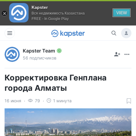
Kapster
VIEW
Вся недвижимость Казахстана
FREE - In Google Play
Kapster Team
56 подписчиков
Корректировка Генплана
города Алматы
16 июня
79
1 минута