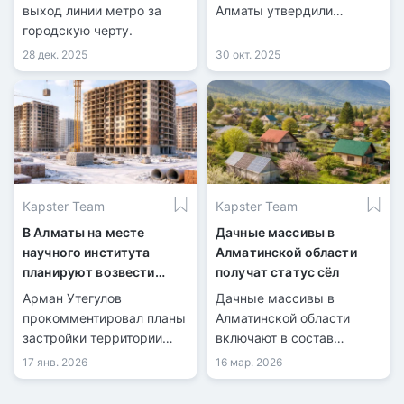
выход линии метро за
Алматы утвердили
городскую черту.
мораторий на
строительство в
28 дек. 2025
30 окт. 2025
предгорных районах.
Kapster Team
Kapster Team
В Алматы на месте
Дачные массивы в
научного института
Алматинской области
планируют возвести
получат статус сёл
жилые дома
Арман Утегулов
Дачные массивы в
прокомментировал планы
Алматинской области
застройки территории
включают в состав
института.
населённых пунктов.
17 янв. 2026
16 мар. 2026