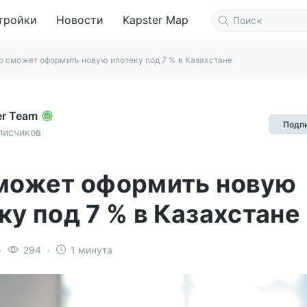
тройки
Новости
Kapster Map
о сможет оформить новую ипотеку под 7 % в Казахстане
er Team
Подп
писчиков
может оформить новую
ку под 7 % в Казахстане
294
1 минута