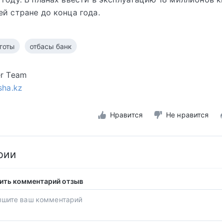
ей стране до конца года.
готы
отбасы банк
er Team
sha.kz
Нравится
Не нравится
рии
ить комментарий отзыв