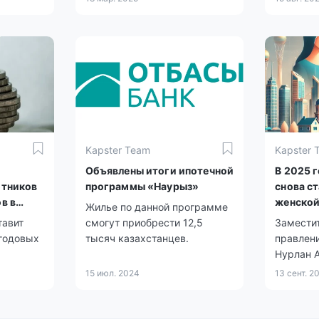
Kapster Team
Kapster 
Объявлены итоги ипотечной
В 2025 г
отников
программы «Наурыз»
снова с
в в
женской
Жилье по данной программе
ти
тавит
смогут приобрести 12,5
Замести
 годовых
тысяч казахстанцев.
правлен
Нурлан 
ос для
условия
15 июл. 2024
13 сент. 2
т всего