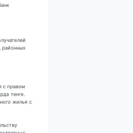
банк
олучателей
, районных
я с правом
рда тенге.
ного жилья с
ельству
квадратных