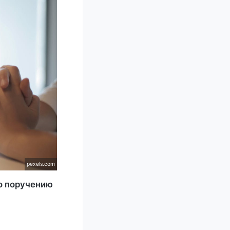
pexels.com
по поручению