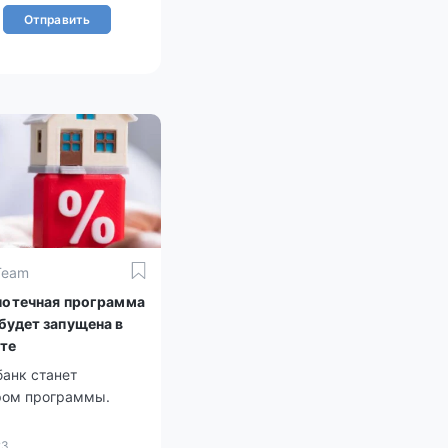
Отправить
Team
потечная программа
будет запущена в
те
банк станет
ром программы.
23