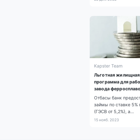
Kapster Team
Льготная жилищная
программа для раб
завода ферросплаво
Актюбинской облас
Отбасы банк предос
займы по ставке 5%
(ГЭСВ от 5,2%), а
первоначальный взн
15 нояб. 2023
металлургов состави
10%.