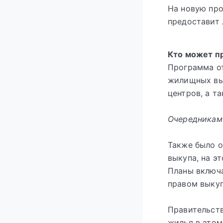
На новую про
предоставит 
Кто может п
Программа о
жилищных вып
центров, а т
Очередникам 
Также было о
выкупа, на э
Планы включа
правом выкуп
Правительств
жилья в этом