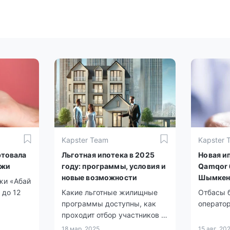
Kapster Team
Kapster 
ртовала
Льготная ипотека в 2025
Новая и
ежи
году: программы, условия и
Qamqor 
новые возможности
Шымкен
жи «Абай
 до 12
Какие льготные жилищные
Отбасы 
программы доступны, как
операто
проходит отбор участников и
чего ждать в 2025 году?
18 мар. 2025
15 авг. 20