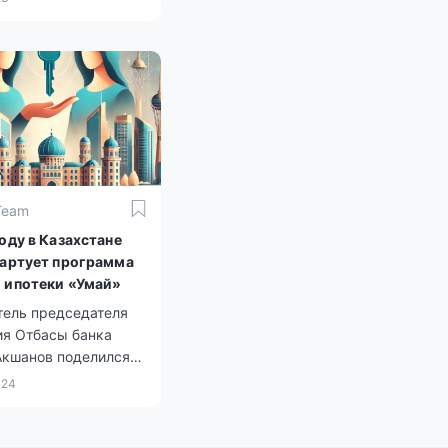
Team
оду в Казахстане
тартует программа
 ипотеки «Умай»
тель председателя
ия Отбасы банка
Акшанов поделился
ми программы.
024