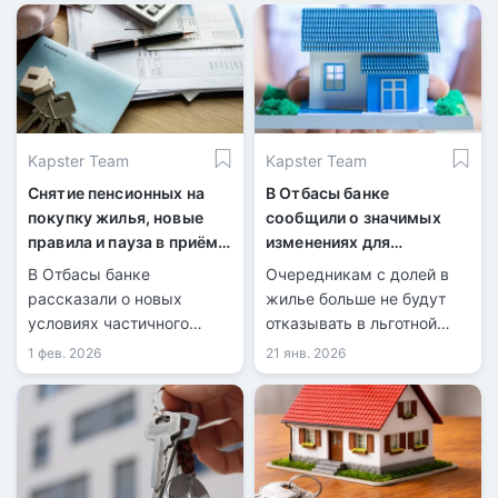
Kapster Team
Kapster Team
Снятие пенсионных на
В Отбасы банке
покупку жилья, новые
сообщили о значимых
правила и пауза в приёме
изменениях для
заявок
очередников
В Отбасы банке
Очередникам с долей в
рассказали о новых
жилье больше не будут
условиях частичного
отказывать в льготной
погашения займов
ипотеке и аренде.
1 фев. 2026
21 янв. 2026
пенсионными.