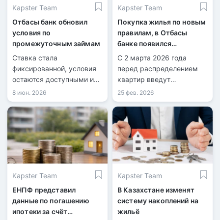
Kapster Team
Kapster Team
Отбасы банк обновил
Покупка жилья по новым
условия по
правилам, в Отбасы
промежуточным займам
банке появился
обязательный фильтр
Ставка стала
С 2 марта 2026 года
фиксированной, условия
перед распределением
остаются доступными и
квартир введут
прозрачными для
обязательную проверку
8 июн. 2026
25 фев. 2026
клиентов.
данных.
Kapster Team
Kapster Team
ЕНПФ представил
В Казахстане изменят
данные по погашению
систему накоплений на
ипотеки за счёт
жильё