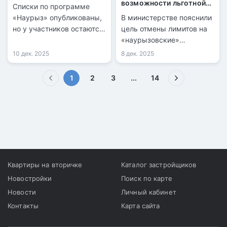
возможности льготной
Списки по программе
ипотеки через Отбасы
«Наурыз» опубликованы,
В министерстве пояснили
банк
но у участников остаются
цель отмены лимитов на
вопросы.
«наурызовские»
облигации.
10 дек. 2025
8 дек. 2025
(текущая)
1
2
3
...
14
Квартиры на вторичке
Каталог застройщиков
Новостройки
Поиск по карте
Новости
Личный кабинет
Контакты
Карта сайта