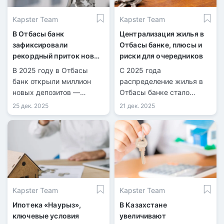
Kapster Team
Kapster Team
В Отбасы банк
Централизация жилья в
зафиксировали
Отбасы банке, плюсы и
рекордный приток новых
риски для очередников
депозитов
В 2025 году в Отбасы
С 2025 года
банк открыли миллион
распределение жилья в
новых депозитов —
Отбасы банке стало
рекорд за всю историю
централизованным.
25 дек. 2025
21 дек. 2025
банка.
Kapster Team
Kapster Team
Ипотека «Наурыз»,
В Казахстане
ключевые условия
увеличивают