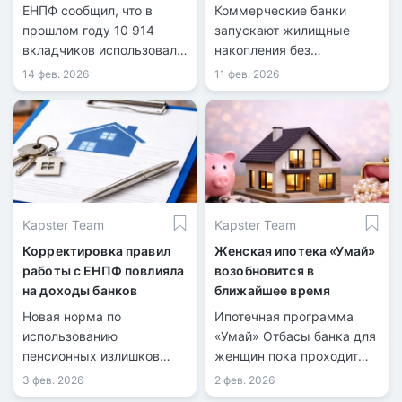
пенсионных накоплений
ЕНПФ сообщил, что в
Коммерческие банки
прошлом году 10 914
запускают жилищные
вкладчиков использовали
накопления без
пенсионные.
государственной премии.
14 фев. 2026
11 фев. 2026
Kapster Team
Kapster Team
Корректировка правил
Женская ипотека «Умай»
работы с ЕНПФ повлияла
возобновится в
на доходы банков
ближайшее время
Новая норма по
Ипотечная программа
использованию
«Умай» Отбасы банка для
пенсионных излишков
женщин пока проходит
ориентирована на
этап согласования.
3 фев. 2026
2 фев. 2026
интересы заемщиков.