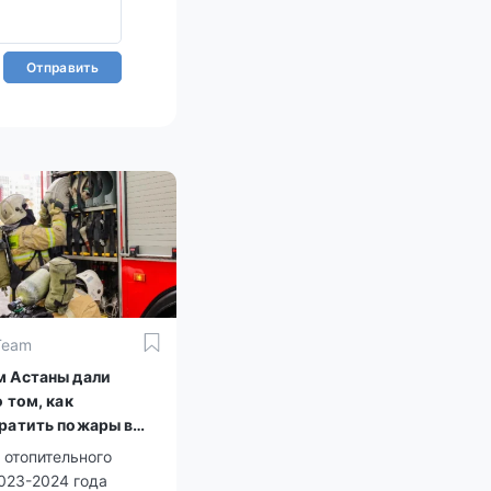
Отправить
Team
 Астаны дали
 том, как
ратить пожары в
илье
 отопительного
023-2024 года