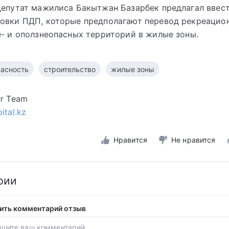
депутат мажилиса Бакытжан Базарбек предлагал ввес
овки ПДП, которые предполагают перевод рекреацио
е- и оползнеопасных территорий в жилые зоны.
пасность
строительство
жилые зоны
er Team
ital.kz
Нравится
Не нравится
рии
ить комментарий отзыв