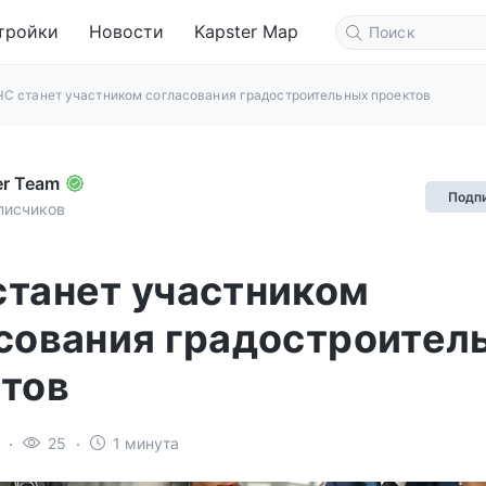
тройки
Новости
Kapster Map
С станет участником согласования градостроительных проектов
er Team
Подп
писчиков
танет участником
сования градостроител
тов
25
1 минута