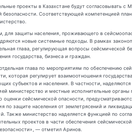
льные проекты в Казахстане будут согласовывать с М
й безопасности. Соответствующей компетенцией пла
истерство.
м, для защиты населения, проживающего в сейсмоопа
едряются новые системные подходы. В рамках законо
ельная глава, регулирующая вопросы сейсмической б
ния государства, бизнеса и граждан.
отдельная глава по мероприятиям по обеспечению се
ти, которая регулирует взаимоотношения государства
щих субъектов и населения. В частности, наделяются
ией министерство и местные исполнительные органы 
ю оценки сейсмической опасности, предусматривают
я по защите населения от землетрясений и ликвидац
й. Также министерство наделяется функцией по согл
тельных проектов в части обеспечения сейсмической
езопасности», — отметил Аринов.