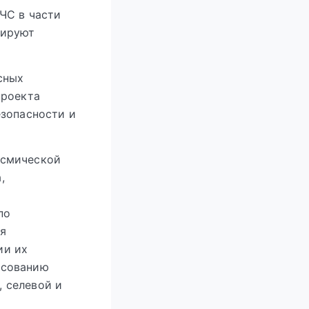
ЧС в части
нируют
сных
проекта
езопасности и
йсмической
,
по
ся
ии их
асованию
, селевой и