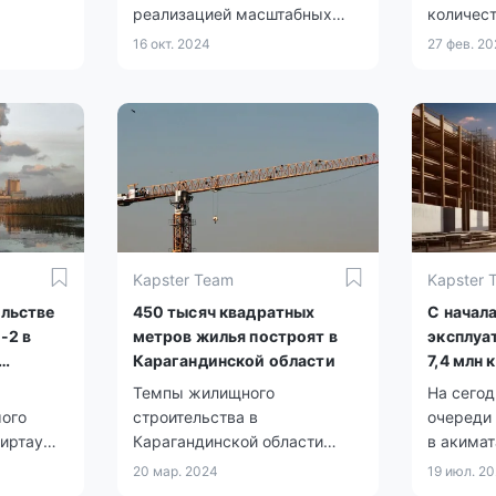
реализацией масштабных
количес
государственных программ в
секторе
16 окт. 2024
27 фев. 2
сфере жилья и
сократил
инфраструктуры.
зарегис
приходит
и обусл
морозам
Kapster Team
Kapster 
ельстве
450 тысяч квадратных
С начала
-2 в
метров жилья построят в
эксплуа
Карагандинской области
7,4 млн
жилья
Темпы жилищного
На сегод
мого
строительства в
очереди
миртау
Карагандинской области
в акимат
е
продолжают увеличиваться.
более 65
20 мар. 2024
19 июл. 2
к работы