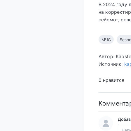
В 2024 году 
на корректир
сейсмо-, сел
МЧС
Безо
Автор: Kapst
Источник:
kap
0 нравится
Коммента
Добав