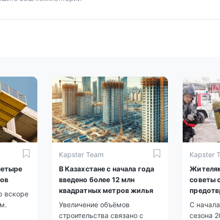
Kapster Team
Kapster 
четыре
В Казахстане с начала года
Жителям
ков
введено более 12 млн
советы о
квадратных метров жилья
предотв
р вскоре
своем ж
м.
Увеличение объёмов
С начала
строительства связано с
сезона 2