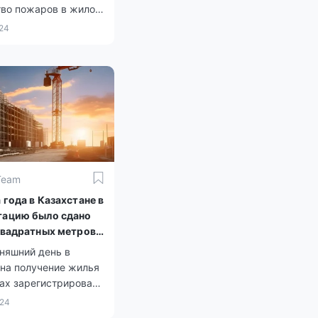
тво пожаров в жилом
 столицы
024
ось на 36%. Пик
трированных случаев
ся на зимний период
овлен аномальными
и.
Team
 года в Казахстане в
тацию было сдано
 квадратных метров
няшний день в
 на получение жилья
ах зарегистрировано
0 тысяч человек.
024