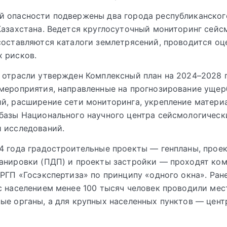
 опасности подвержены два города республиканског
Казахстана. Ведется круглосуточный мониторинг сей
составляются каталоги землетрясений, проводится оц
 рисков.
 отрасли утвержден Комплексный план на 2024–2028 
мероприятия, направленные на прогнозирование ущер
й, расширение сети мониторинга, укрепление матери
базы Национального научного центра сейсмологическ
 исследований.
4 года градостроительные проекты — генпланы, прое
анировки (ПДП) и проекты застройки — проходят ко
 РГП «Госэкспертиза» по принципу «одного окна». Ран
с населением менее 100 тысяч человек проводили ме
ые органы, а для крупных населенных пунктов — цен