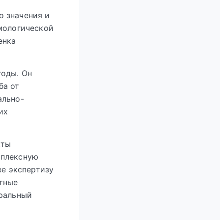
о значения и
смологической
енка
годы. Он
ба от
ально-
их
кты
мплексную
ее экспертизу
стные
тральный