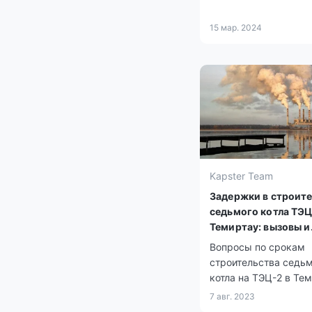
15 мар. 2024
Kapster Team
Задержки в строит
седьмого котла ТЭЦ
Темиртау: вызовы и
перспективы
Вопросы по срокам
строительства седь
котла на ТЭЦ-2 в Те
становятся все боле
7 авг. 2023
актуальными, так ка