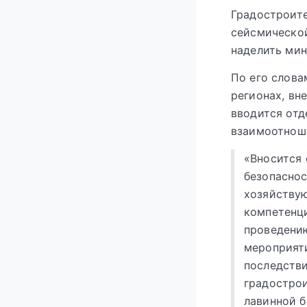
Градостроите
сейсмическо
наделить мин
По его слова
регионах, вн
вводится отд
взаимоотноше
«Вносится 
безопаснос
хозяйствую
компетенц
проведени
мероприяти
последстви
градострои
лавинной б