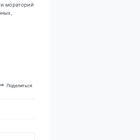
ти мораторий
нных,
Поделиться