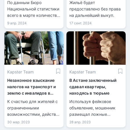
недвижимости
По данным Бюро
Жильё будет
уменьшилось на 13,6%
Национальной статистики
предоставлено без права
всего в марте количество
на дальнейший выкуп.
зарегистрированных
9 апр. 2024
17 сент. 2024
сделок купли-продажи
жилья составило 26 389,
из них 5 574 по
индивидуальным домам и
20 815 по квартирам в
многоквартирных домах.
Kapster Team
Kapster Team
Незаконное взыскание
В Астане заключенный
налогов на транспорт и
сдавал квартиры,
землю с инвалидов в
находясь в тюрьме
Астане
К счастью для жителей с
Используя фейковое
ограниченными
объявление, мошенник
возможностями, действия
размещал ложные
частных нотариусов и
объявления на сайте
30 мар. 2023
28 апр. 2023
налоговиков
недвижимости.