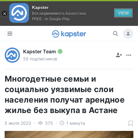
Kapster
VIEW
Вся недвижимость Казахстана
FREE - In Google Play
Kapster Team
56 подписчиков
Многодетные семьи и
социально уязвимые слои
населения получат арендное
жилье без выкупа в Астане
5 июля 2023
375
1 минута