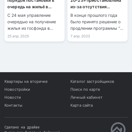
порядок постановки в
20-25» приостановлена
очередь на жильё в
из-за отсутствия
Казахстане
финансирования
С 24 мая управление
В конце прошлого года
очередью на получение
было принято решение о
жилья из госфонда в
продлении программы “7-
Казахстане будет
20-25”, до 2029 года в
25 апр. 2025
7 апр. 2023
передано «Отбасы
Казахстане. Тем не
банку». Право встать в
менее, было установлено
очередь получат больше
ограничение на
граждан, однако по
финансовое обеспечение
новым условиям.
в размере 100 млрд тенге
в год, что составляет 25
млрд тенге
Квартиры на вторичке
Каталог застройщиков
ежеквартально.
Новостройки
Поиск по карте
Новости
Личный кабинет
Контакты
Карта сайта
Сделано на драйве