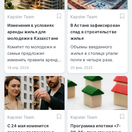
групп населения.
Kapster Team
Kapster Team
Изменения в условиях
В Астане зафиксирован
аренды жилья для
спад в строительстве
молодежи в Казахстане
жилья
Комитет по молодежи и
Объемы введенного
семьи предложил
жилья в столице упали
изменить правила аренды
почти в четыре раза.
жилья для молодёжи,
18 апр. 2024
20 фев. 2025
утвержденные
Министерством
информации и
общественного развития
РК в 2019 году.
Kapster Team
Kapster Team
С 24 мая изменится
Программа ипотеки «7-