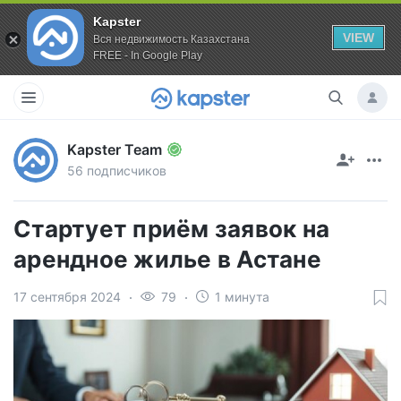
Kapster
VIEW
Вся недвижимость Казахстана
FREE - In Google Play
Kapster Team
56 подписчиков
Стартует приём заявок на
арендное жилье в Астане
17 сентября 2024
79
1 минута