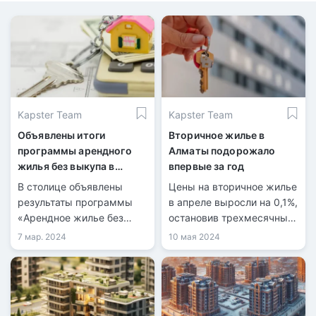
Kapster Team
Kapster Team
Объявлены итоги
Вторичное жилье в
программы арендного
Алматы подорожало
жилья без выкупа в
впервые за год
Астане
В столице объявлены
Цены на вторичное жилье
результаты программы
в апреле выросли на 0,1%,
«Арендное жилье без
остановив трехмесячный
права выкупа» для
тренд снижения, согласно
7 мар. 2024
10 мая 2024
многодетных семей,
данным БНС АСПиР РК.
детей-сирот и тех, кто
остался без попечения
родителей, а также для
социально уязвимых