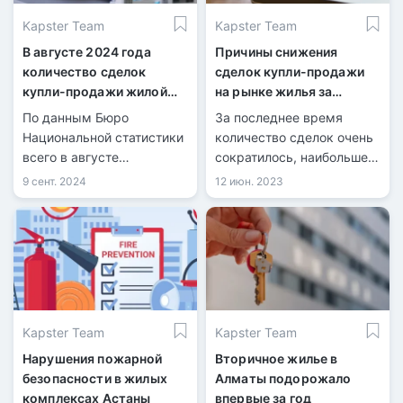
Kapster Team
Kapster Team
В августе 2024 года
Причины снижения
количество сделок
сделок купли-продажи
купли-продажи жилой
на рынке жилья за
недвижимости
последний месяц
По данным Бюро
За последнее время
увеличилось на 1,8%
Национальной статистики
количество сделок очень
всего в августе
сократилось, наибольшее
количество
снижение заметили в
9 сент. 2024
12 июн. 2023
зарегистрированных
Алматы и Астане. Первое
сделок купли-продажи
кредитное бюро
жилья составило 40 832,
сообщает, что за май
из них 8 981 по
показатель упал на 18,6%.
индивидуальным домам и
31 851 по квартирам в
многоквартирных домах.
Kapster Team
Kapster Team
Нарушения пожарной
Вторичное жилье в
безопасности в жилых
Алматы подорожало
комплексах Астаны
впервые за год