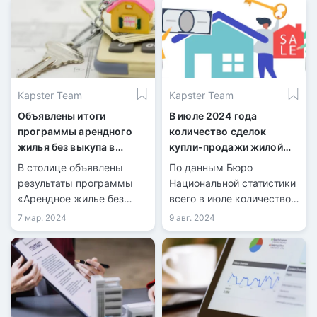
Kapster Team
Kapster Team
Объявлены итоги
В июле 2024 года
программы арендного
количество сделок
жилья без выкупа в
купли-продажи жилой
Астане
недвижимости
В столице объявлены
По данным Бюро
увеличилось на 21,7%
результаты программы
Национальной статистики
«Арендное жилье без
всего в июле количество
права выкупа» для
зарегистрированных
7 мар. 2024
9 авг. 2024
многодетных семей,
сделок купли-продажи
детей-сирот и тех, кто
жилья составило 40 099,
остался без попечения
из них 9 126 по
родителей, а также для
индивидуальным домам и
социально уязвимых
30 973 по квартирам в
групп населения.
многоквартирных домах.