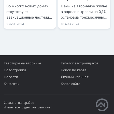
Во многих новых домах
Цены на вторичное жилье
отсутствуют
в апреле выросли на 0,1%,
эвакуационные лестницы,
остановив трехмесячный
а системы пожарного
тренд снижения, согласно
2 июл. 2024
10 мая 2024
оповещения неисправны.
данным БНС АСПиР РК.
Инспекторы ДЧС
предупреждают, что эти
недостатки могут
привести к трагическим
последствиям в случае
пожара.
Квартиры на вторичке
Каталог застройщиков
Новостройки
Поиск по карте
Новости
Личный кабинет
Контакты
Карта сайта
Сделано на драйве
И еще все будет на Бейсике
|