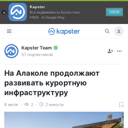
Kapster
VIEW
Вся недвижимость Казахстана
FREE - In Google Play
Kapster Team
57 подписчиков
На Алаколе продолжают
развивать курортную
инфраструктуру
8 июля
2
2 минуты