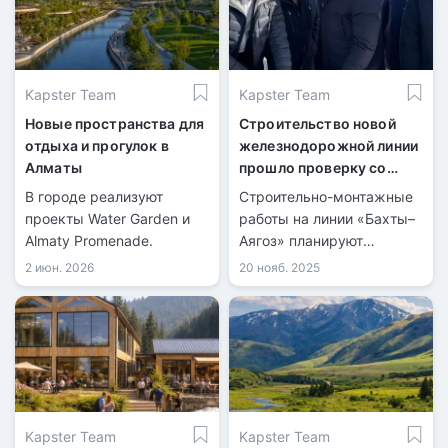
Kapster Team
Kapster Team
Новые пространства для
Строительство новой
отдыха и прогулок в
железнодорожной линии
Алматы
прошло проверку со
стороны правительства
В городе реализуют
Строительно-монтажные
РК
проекты Water Garden и
работы на линии «Бахты–
Almaty Promenade.
Аягоз» планируют
завершить в 2027 году.
2 июн. 2026
20 нояб. 2025
Kapster Team
Kapster Team