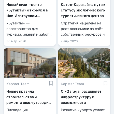
Новый визит-центр
Катон-Карагай на пути к
«Бұтақты» открылся в
статусу экологического
Иле-Алатауском
туристического центра
национальном парке
«Бұтақты» —
Стратегия нацелена на
пространство для
рост экономики за счёт
туризма, знаний и заботы
собственных ресурсов и
о природе.
экологические
30 мар. 2026
7 апр. 2026
инициативы.
Kapster Team
Kapster Team
Новые правила
Oi-Qaragai расширяет
строительства и
инфраструктуру и
ремонта школ утвердили
возможности
в Казахстане
Ликвидация
Развитие курорта усилит