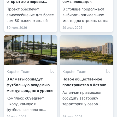
открытию и первым
семь площадок
рейсам
Проект обеспечит
В столице продолжают
авиасообщение для более
выбирать оптимальное
чем 80 тысяч жителей.
место для строительства.
30 июл. 2026
29 июл. 2026
Kapster Team
Kapster Team
В Алматы создадут
Новое общественное
футбольную академию
пространство в Астане
международного уровня
Астанчан приглашают
Комплекс объединит
обсудить застройку
школу, кампус и
территории у озера
футбольные поля по
Майбалык.
стандартам FIFA.
29 июл. 2026
28 июл. 2026