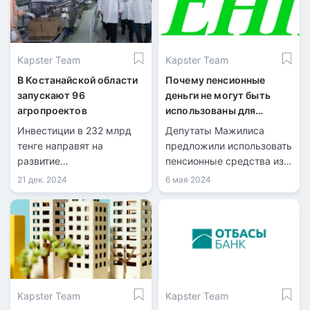
средства были
направлены жителями на
улучшение своих
жилищных условий
Kapster Team
Kapster Team
В Костанайской области
Почему пенсионные
запускают 96
деньги не могут быть
агропроектов
использованы для
строительства жилья в
Инвестиции в 232 млрд
Депутаты Мажилиса
Казахстане?
тенге направят на
предложили использовать
развитие
пенсионные средства из
агропромышленного
ЕНПФ для новой
21 дек. 2024
6 мая 2024
комплекса.
жилищной программы.
Правительство считает
эту идею рискованной.
Kapster Team
Kapster Team