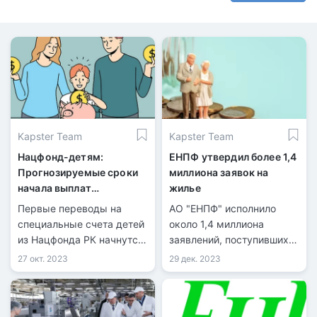
Kapster Team
Kapster Team
Нацфонд-детям:
ЕНПФ утвердил более 1,4
Прогнозируемые сроки
миллиона заявок на
начала выплат
жилье
казахстанцам
Первые переводы на
АО "ЕНПФ" исполнило
специальные счета детей
около 1,4 миллиона
из Нацфонда РК начнутся
заявлений, поступивших
1 февраля.
от более чем миллиона
27 окт. 2023
29 дек. 2023
граждан Казахстана, на
общую сумму более 3
триллионов тенге. Эти