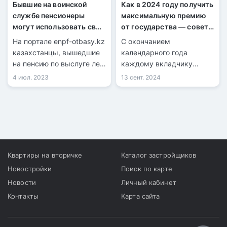
Бывшие на воинской
Как в 2024 году получить
службе пенсионеры
максимальную премию
могут использовать свои
от государства — советы
пенсионные накопления
Отбасы банка
На портале enpf-otbasy.kz
С окончанием
на покупку жилья
казахстанцы, вышедшие
календарного года
на пенсию по выслуге лет,
каждому вкладчику
имеют возможность
Отбасы банка
4 июл. 2023
13 сент. 2024
полностью изъять свои
начисляется не только
пенсионные накопления.
банковское
вознаграждение, но и
государственная премия.
Квартиры на вторичке
Каталог застройщиков
Новостройки
Поиск по карте
Новости
Личный кабинет
Контакты
Карта сайта